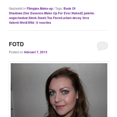
Geplaatst in
Filmpjes
,
Make-up
|
Tags:
Book Of
Shadows
,
Dior
,
Essence
,
Make Up For Ever
,
Naked2
,
palette.
oogschaduw
,
Sleek
,
Stash
,
Too Faced
,
urban decay
,
Vera
Valenti
,
Wet&Wild
|
6
reacties
FOTD
Posted on
februari 7, 2013