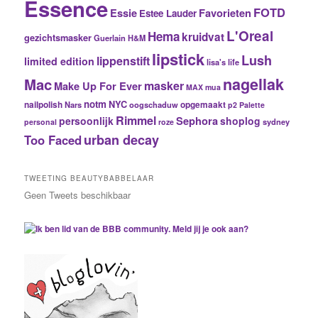
Essence
FOTD
Essie
Favorieten
Estee Lauder
L'Oreal
Hema
kruidvat
gezichtsmasker
Guerlain
H&M
lipstick
Lush
lippenstift
limited edition
lisa's life
nagellak
Mac
masker
Make Up For Ever
MAX
mua
notm
NYC
nailpolish
Nars
oogschaduw
opgemaakt
p2
Palette
Rimmel
Sephora
persoonlijk
shoplog
sydney
personal
roze
urban decay
Too Faced
TWEETING BEAUTYBABBELAAR
Geen Tweets beschikbaar