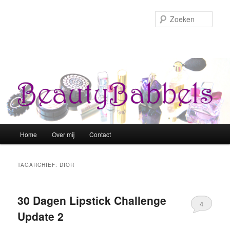
Zoek
Hoofdmenu
Home
Over mij
Contact
Spring naar de primaire inhoud
Spring naar de secundaire inhoud
TAGARCHIEF:
DIOR
30 Dagen Lipstick Challenge
4
Update 2