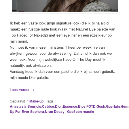
Ik heb een vaste look (mijn signature look) die ik bijna altijd
maak; een rustige nude look (vaak met Naturel Eye palette van
Too Faced, of Naked2) met een eyeliner en een roze kleur op
mijn mond.
Nu moet ik van mezelf minstens 1 keer per week hiervan
afwijken, gewoon voor de afwisseling. Dat vind ik dan ook wel
weer leuk. Voor mijn wekelijkse Face Of The Day moet ik
natuurlijk ook afwisselen.
Vandaag koos ik dan voor een palette die ik bijna nooit gebruik:
mijn mooie Dior palette.
Lees verder
→
Geplaatst in
Make-up
|
Tags:
Anastasia
,
Bourjois
,
Catrice
,
Dior
,
Essence
,
Etos
,
FOTD
,
Gosh
,
Guerlain
,
Hem
Up For Ever
,
Sephora
,
Uran Decay
|
Geef een reactie