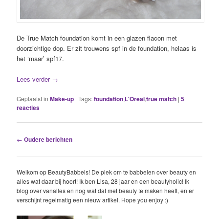
De True Match foundation komt in een glazen flacon met
doorzichtige dop. Er zit trouwens spf in de foundation, helaas is
het ‘maar’ spf17.
Lees verder
→
Geplaatst in
Make-up
|
Tags:
foundation
,
L'Oreal
,
true match
|
5
reacties
Berichtnavigatie
←
Oudere berichten
Welkom op BeautyBabbels! De plek om te babbelen over beauty en
alles wat daar bij hoort! Ik ben Lisa, 28 jaar en een beautyholic! Ik
blog over vanalles en nog wat dat met beauty te maken heeft, en er
verschijnt regelmatig een nieuw artikel. Hope you enjoy :)