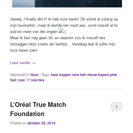
Jeeeej, I finally did it! Ik heb roze haren! Dit stond al zolang op
mijn bucketlist, maar ik durfde het nooit aan..vond mezelf al te
oud en meer van die ongein
Maar ik ben nog geen 30, en waarom zou ik mezelf iets
ontzeggen door zoiets als leeftijd… Vandaag laat ik jullie mijn
roze haren zien!
Lees verder
→
Geplaatst in
Haar
|
Tags:
haar
,
kapper
,
new hair
,
nieuw kapsel
,
pink
hair
,
roze
|
7
reacties
L’Oréal True Match
5
Foundation
Posted on
oktober 28, 2016