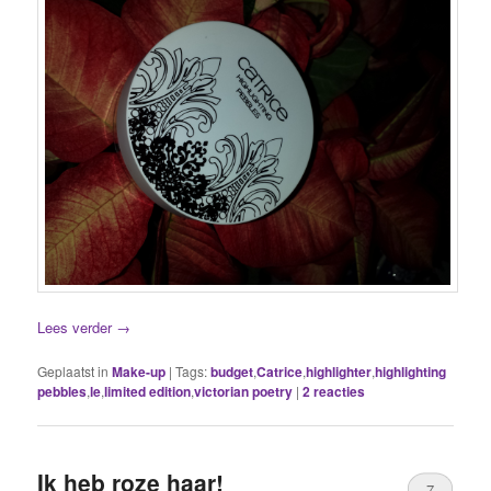
Lees verder
→
Geplaatst in
Make-up
|
Tags:
budget
,
Catrice
,
highlighter
,
highlighting
pebbles
,
le
,
limited edition
,
victorian poetry
|
2
reacties
Ik heb roze haar!
7