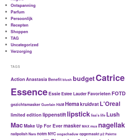
Ontspanning
Parfum
Persoonlijk
Recepten
Shoppen
TAG
Uncategorized
Verzorging
TAGS
Catrice
budget
Action
Anastasia
Benefit
blush
Essence
FOTD
Essie
Favorieten
Estee Lauder
L'Oreal
Hema
kruidvat
gezichtsmasker
Guerlain
H&M
lipstick
Lush
lippenstift
limited edition
lisa's life
nagellak
Mac
masker
Make Up For Ever
MAX
mua
notm
NYC
nailpolish
Nars
oogschaduw
opgemaakt
p2
Palette