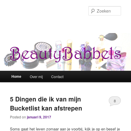
Zoek
Hoofdmenu
Home
Over mij
Contact
Spring naar de primaire inhoud
Spring naar de secundaire inhoud
5 Dingen die ik van mijn
8
Bucketlist kan afstrepen
Posted on
januari 9, 2017
Soms gaat het leven zomaar aan je voorbij, kijk je op en besef je