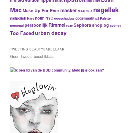
limited edition
lisa's life
nagellak
Mac
masker
Make Up For Ever
MAX
mua
notm
NYC
nailpolish
Nars
oogschaduw
opgemaakt
p2
Palette
Rimmel
Sephora
persoonlijk
shoplog
sydney
personal
roze
urban decay
Too Faced
TWEETING BEAUTYBABBELAAR
Geen Tweets beschikbaar