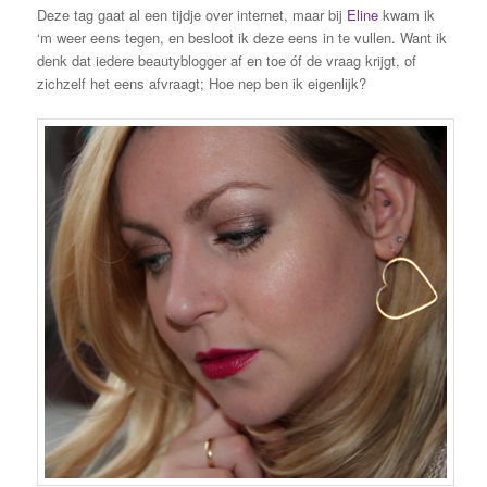
Deze tag gaat al een tijdje over internet, maar bij
Eline
kwam ik
‘m weer eens tegen, en besloot ik deze eens in te vullen. Want ik
denk dat iedere beautyblogger af en toe óf de vraag krijgt, of
zichzelf het eens afvraagt; Hoe nep ben ik eigenlijk?