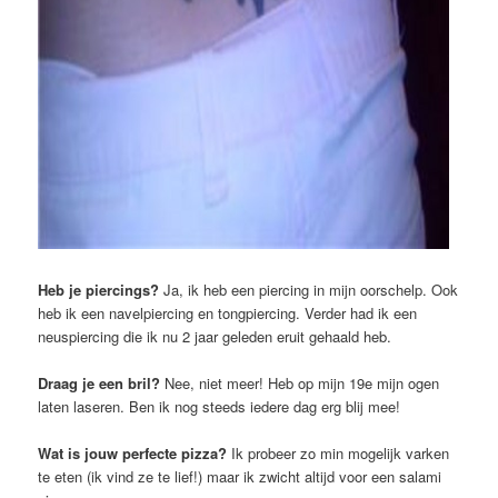
Heb je piercings?
Ja, ik heb een piercing in mijn oorschelp. Ook
heb ik een navelpiercing en tongpiercing. Verder had ik een
neuspiercing die ik nu 2 jaar geleden eruit gehaald heb.
Draag je een bril?
Nee, niet meer! Heb op mijn 19e mijn ogen
laten laseren. Ben ik nog steeds iedere dag erg blij mee!
Wat is jouw perfecte pizza?
Ik probeer zo min mogelijk varken
te eten (ik vind ze te lief!) maar ik zwicht altijd voor een salami