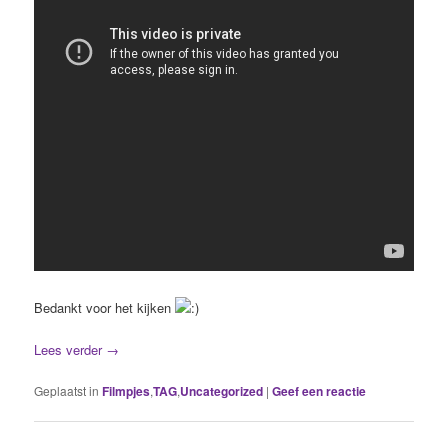
Bedankt voor het kijken
Lees verder
→
Geplaatst in
Filmpjes
,
TAG
,
Uncategorized
|
Geef een reactie