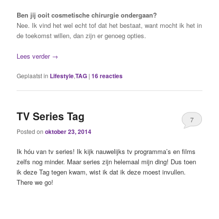
Ben jij ooit cosmetische chirurgie ondergaan?
Nee. Ik vind het wel echt tof dat het bestaat, want mocht ik het in
de toekomst willen, dan zijn er genoeg opties.
Lees verder
→
Geplaatst in
Lifestyle
,
TAG
|
16
reacties
TV Series Tag
7
Posted on
oktober 23, 2014
Ik hóu van tv series! Ik kijk nauwelijks tv programma’s en films
zelfs nog minder. Maar series zijn helemaal mijn ding! Dus toen
ik deze Tag tegen kwam, wist ik dat ik deze moest invullen.
There we go!