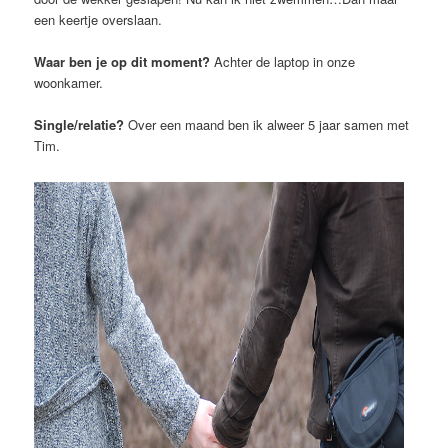
een keertje overslaan.
Waar ben je op dit moment?
Achter de laptop in onze
woonkamer.
Single/relatie?
Over een maand ben ik alweer 5 jaar samen met
Tim.