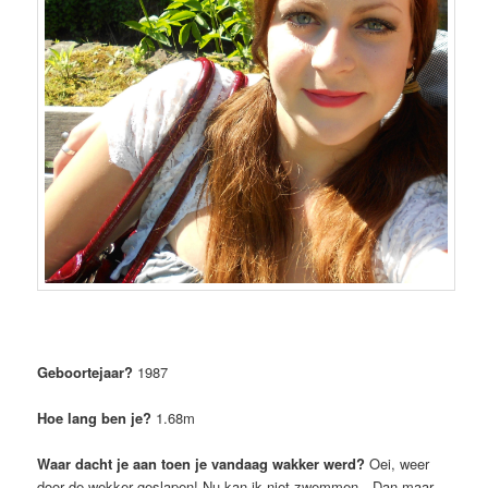
Geboortejaar?
1987
Hoe lang ben je?
1.68m
Waar dacht je aan toen je vandaag wakker werd?
Oei, weer
door de wekker geslapen! Nu kan ik niet zwemmen…Dan maar