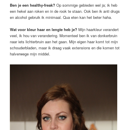
Ben je een healthy-freak?
Op sommige gebieden wel ja; ik heb
een hekel aan roken en in de rook te staan. Ook ben ik anti drugs
en alcohol gebruik ik minimaal. Qua eten kan het beter haha.
Wat voor kleur haar en lengte heb je?
Mijn haarkleur verandert
veel, ik hou van verandering. Momenteel ben ik van donkerbruin
naar iets lichterbruin aan het gaan. Mijn eigen haar komt tot mijn
schouderbladen, maar ik draag vaak extensions en die komen tot
halverwege mijn middel.