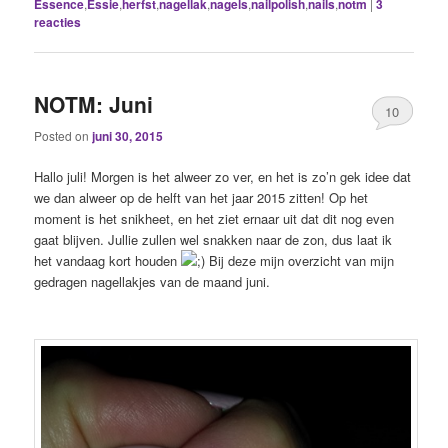
Essence
,
Essie
,
herfst
,
nagellak
,
nagels
,
nailpolish
,
nails
,
notm
|
3
reacties
NOTM: Juni
10
Posted on
juni 30, 2015
Hallo juli! Morgen is het alweer zo ver, en het is zo’n gek idee dat
we dan alweer op de helft van het jaar 2015 zitten! Op het
moment is het snikheet, en het ziet ernaar uit dat dit nog even
gaat blijven. Jullie zullen wel snakken naar de zon, dus laat ik
het vandaag kort houden
Bij deze mijn overzicht van mijn
gedragen nagellakjes van de maand juni.