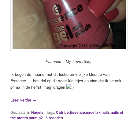
Essence – My Love Diary
Ik begon de maand met dit leuke en vrolijke kleurtje van
Essence. Ik ben dol op dit soort kleurtjes en vind dat ik ze ook
prima in de herfst ‘mag’ dragen
Lees verder
→
Geplaatst in
Nagels
|
Tags:
Catrice
,
Essence
,
nagellak
,
nails
,
nails of
the month
,
notm
,
p2
|
6
reacties