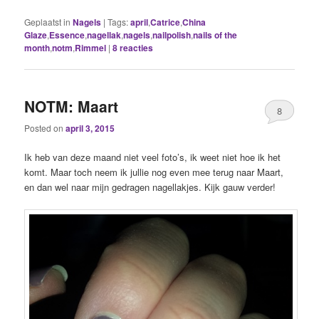
Geplaatst in
Nagels
|
Tags:
april
,
Catrice
,
China
Glaze
,
Essence
,
nagellak
,
nagels
,
nailpolish
,
nails of the
month
,
notm
,
Rimmel
|
8
reacties
NOTM: Maart
8
Posted on
april 3, 2015
Ik heb van deze maand niet veel foto’s, ik weet niet hoe ik het
komt. Maar toch neem ik jullie nog even mee terug naar Maart,
en dan wel naar mijn gedragen nagellakjes. Kijk gauw verder!