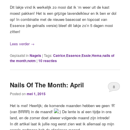
Dit lakje vind ik werkelijk zo mooi dat ik ‘m weer uit de kast
moest pakken! Het is een grijzige lavendelkleur en ik ben er dol
op! In combinatie met de nieuwe basecoat en topcoat van
Essence (de gelnails versie) bleef dit lakje zo’n 5 dagen mooi
zitten!
Lees verder
→
Geplaatst in
Nagels
|
Tags:
Catrice
,
Essence
,
Essie
,
Hema
,
nails of
the month
,
notm
|
10
reacties
Nails Of The Month: April
8
Posted on
mei 1, 2015
Het is mei! Heerlijk; de komende maanden hebben we geen ‘R’
(van BRRR) in de maand!
De lente is al een tijdje in ons
land, en de zomer doet alweer volgende maand zijn intrede!
In dit artikel laat ik jullie nog eerst zien wat ik allemaal op mijn
nagels gedragen heb de afgelopen maand.