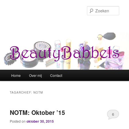
Zoek
Hoofdmenu
Home
Over mij
Contact
Spring naar de primaire inhoud
Spring naar de secundaire inhoud
TAGARCHIEF:
NOTM
NOTM: Oktober ’15
6
Posted on
oktober 30, 2015