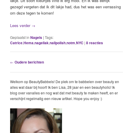
lakje. Dit soort kleurtjes vind ik erg mooi. En ik was eerlijk
gezegd vergeten dat ik dit lakje had, dus het was een verrassing
om deze tegen te komen!
Lees verder
→
Geplaatst in
Nagels
|
Tags:
Catrice
,
Hema
,
nagellak
,
nailpolish
,
notm
,
NYC
|
8
reacties
Berichtnavigatie
←
Oudere berichten
Welkom op BeautyBabbels! De plek om te babbelen over beauty en
alles wat daar bij hoort! Ik ben Lisa, 28 jaar en een beautyholic! Ik
blog over vanalles en nog wat dat met beauty te maken heeft, en er
verschijnt regelmatig een nieuw artikel. Hope you enjoy :)