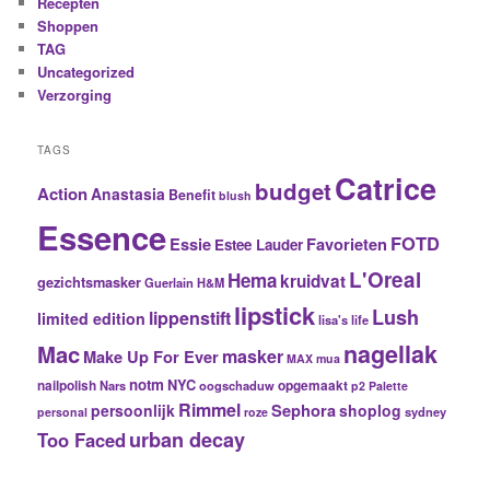
Recepten
Shoppen
TAG
Uncategorized
Verzorging
TAGS
Catrice
budget
Action
Anastasia
Benefit
blush
Essence
FOTD
Essie
Favorieten
Estee Lauder
L'Oreal
Hema
kruidvat
gezichtsmasker
Guerlain
H&M
lipstick
Lush
lippenstift
limited edition
lisa's life
nagellak
Mac
masker
Make Up For Ever
MAX
mua
notm
NYC
nailpolish
Nars
oogschaduw
opgemaakt
p2
Palette
Rimmel
Sephora
persoonlijk
shoplog
sydney
personal
roze
urban decay
Too Faced