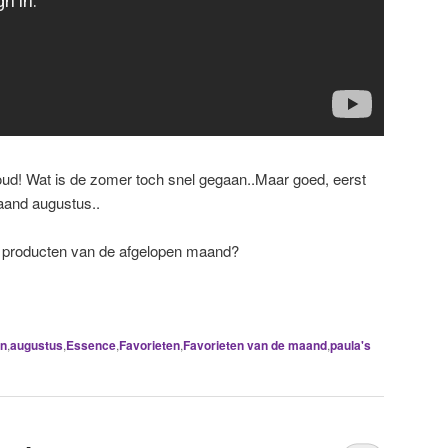
ud! Wat is de zomer toch snel gegaan..Maar goed, eerst
aand augustus..
te producten van de afgelopen maand?
on
,
augustus
,
Essence
,
Favorieten
,
Favorieten van de maand
,
paula's