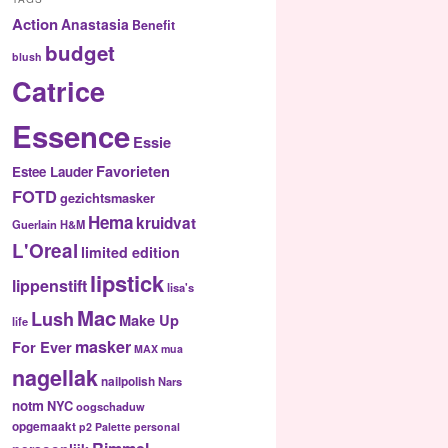
Action
Anastasia
Benefit
budget
blush
Catrice
Essence
Essie
Favorieten
Estee Lauder
FOTD
gezichtsmasker
Hema
kruidvat
Guerlain
H&M
L'Oreal
limited edition
lipstick
lippenstift
lisa's
Mac
Lush
Make Up
life
masker
For Ever
MAX
mua
nagellak
nailpolish
Nars
notm
NYC
oogschaduw
opgemaakt
p2
Palette
personal