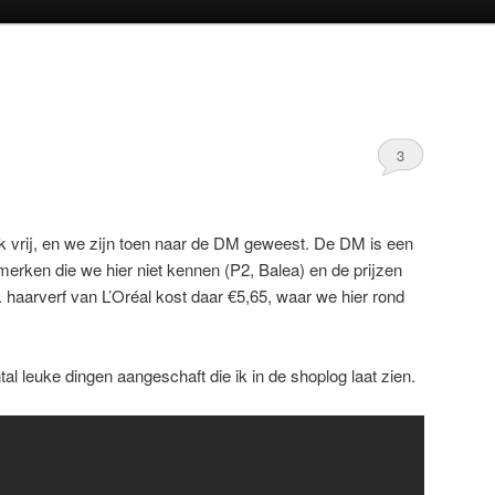
oud
inhoud
3
ek vrij, en we zijn toen naar de DM geweest. De DM is een
 merken die we hier niet kennen (P2, Balea) en de prijzen
v. haarverf van L’Oréal kost daar €5,65, waar we hier rond
al leuke dingen aangeschaft die ik in de shoplog laat zien.