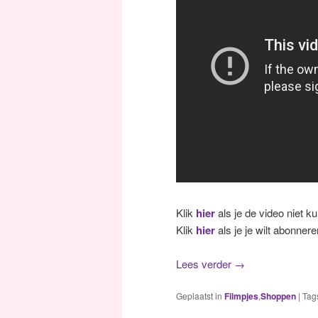
Klik
hier
als je de video niet ku
Klik
hier
als je je wilt abonner
Lees verder
→
Geplaatst in
Filmpjes
,
Shoppen
|
Tag