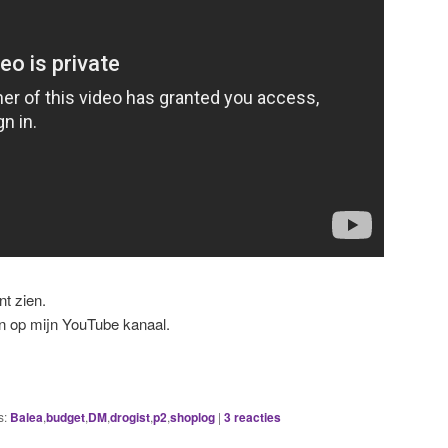
nt zien.
en op mijn YouTube kanaal.
s:
Balea
,
budget
,
DM
,
drogist
,
p2
,
shoplog
|
3
reacties