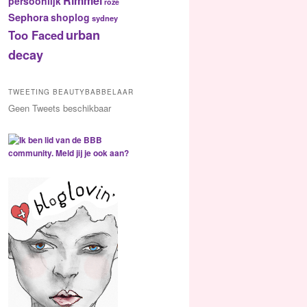
Rimmel
persoonlijk
roze
Sephora
shoplog
sydney
urban
Too Faced
decay
TWEETING BEAUTYBABBELAAR
Geen Tweets beschikbaar