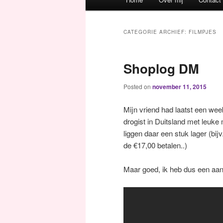
Spring naar de primaire inh
Spring naar de secundaire 
CATEGORIE ARCHIEF:
FILMPJES
Shoplog DM
Posted on
november 11, 2015
Mijn vriend had laatst een we
drogist in Duitsland met leuke
liggen daar een stuk lager (bij
de €17,00 betalen..)
Maar goed, ik heb dus een aant