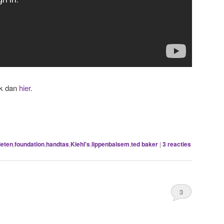
lik dan
hier
.
ieten
,
foundation
,
handtas
,
Kiehl's
,
lippenbalsem
,
ted baker
|
3
reacties
3