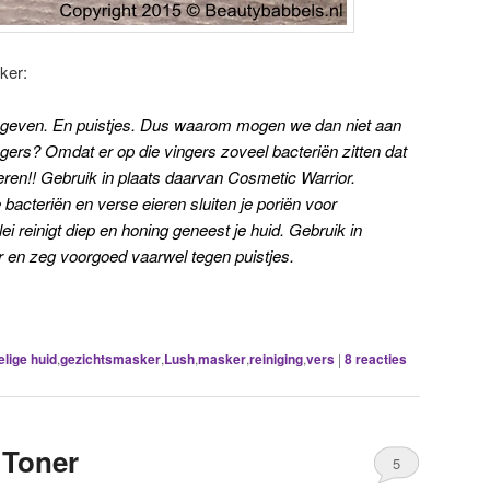
ker:
gegeven. En puistjes. Dus waarom mogen we dan niet aan
ngers? Omdat er op die vingers zoveel bacteriën zitten dat
eren!! Gebruik in plaats daarvan Cosmetic Warrior.
 bacteriën en verse eieren sluiten je poriën voor
ei reinigt diep en honing geneest je huid. Gebruik in
 en zeg voorgoed vaarwel tegen puistjes.
lige huid
,
gezichtsmasker
,
Lush
,
masker
,
reiniging
,
vers
|
8
reacties
 Toner
5