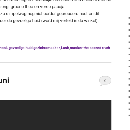
nseng, groene thee en verse papaja.
eze simpelweg nog niet eerder geprobeerd had, en dit
or de gevoelige huid (werd mij verteld in de winkel).
mask
,
gevoelige huid
,
gezichtsmasker
,
Lush
,
masker
,
the sacred truth
uni
9