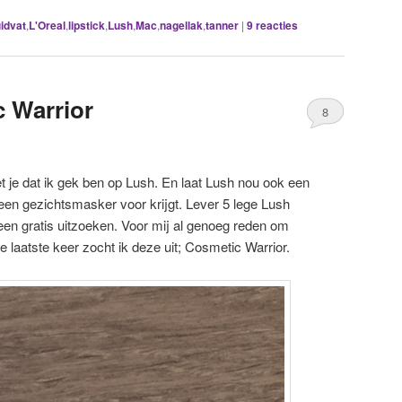
idvat
,
L'Oreal
,
lipstick
,
Lush
,
Mac
,
nagellak
,
tanner
|
9
reacties
 Warrior
8
et je dat ik gek ben op Lush. En laat Lush nou ook een
 een gezichtsmasker voor krijgt. Lever 5 lege Lush
een gratis uitzoeken. Voor mij al genoeg reden om
e laatste keer zocht ik deze uit; Cosmetic Warrior.