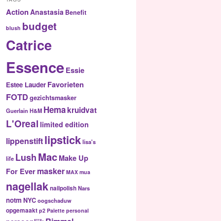
Action
Anastasia
Benefit
budget
blush
Catrice
Essence
Essie
Favorieten
Estee Lauder
FOTD
gezichtsmasker
Hema
kruidvat
Guerlain
H&M
L'Oreal
limited edition
lipstick
lippenstift
lisa's
Mac
Lush
Make Up
life
masker
For Ever
MAX
mua
nagellak
nailpolish
Nars
notm
NYC
oogschaduw
opgemaakt
p2
Palette
personal