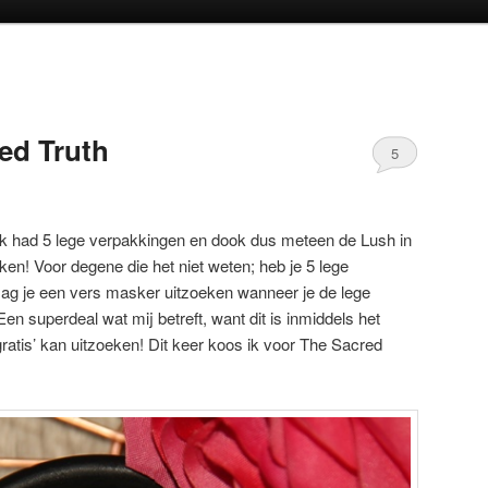
oud
inhoud
ed Truth
5
 ik had 5 lege verpakkingen en dook dus meteen de Lush in
en! Voor degene die het niet weten; heb je 5 lege
ag je een vers masker uitzoeken wanneer je de lege
en superdeal wat mij betreft, want dit is inmiddels het
‘gratis’ kan uitzoeken! Dit keer koos ik voor The Sacred