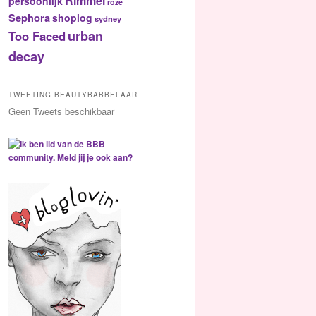
Rimmel
persoonlijk
roze
Sephora
shoplog
sydney
urban
Too Faced
decay
TWEETING BEAUTYBABBELAAR
Geen Tweets beschikbaar