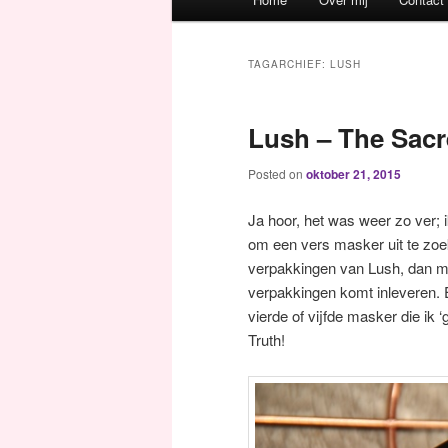
Spring naar de primaire inh
Spring naar de secundaire 
TAGARCHIEF:
LUSH
Lush – The Sacr
Posted on
oktober 21, 2015
Ja hoor, het was weer zo ver;
om een vers masker uit te zoek
verpakkingen van Lush, dan m
verpakkingen komt inleveren. E
vierde of vijfde masker die ik 
Truth!