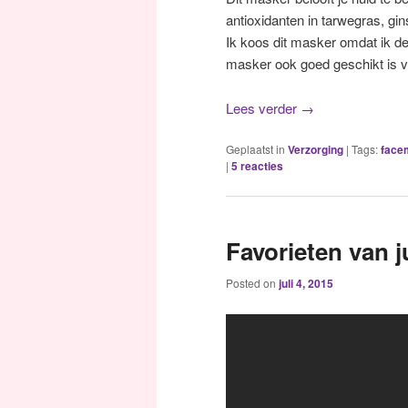
antioxidanten in tarwegras, gi
Ik koos dit masker omdat ik d
masker ook goed geschikt is vo
Lees verder
→
Geplaatst in
Verzorging
|
Tags:
face
|
5
reacties
Favorieten van j
Posted on
juli 4, 2015