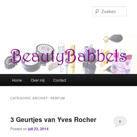
Zoek
Hoofdmenu
Home
Over mij
Contact
Spring naar de primaire inhoud
Spring naar de secundaire inhoud
CATEGORIE ARCHIEF:
PARFUM
3 Geurtjes van Yves Rocher
6
Posted on
juli 23, 2014