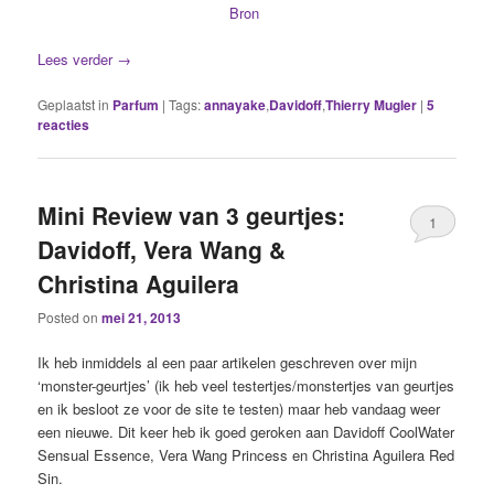
Bron
Lees verder
→
Geplaatst in
Parfum
|
Tags:
annayake
,
Davidoff
,
Thierry Mugler
|
5
reacties
Mini Review van 3 geurtjes:
1
Davidoff, Vera Wang &
Christina Aguilera
Posted on
mei 21, 2013
Ik heb inmiddels al een paar artikelen geschreven over mijn
‘monster-geurtjes’ (ik heb veel testertjes/monstertjes van geurtjes
en ik besloot ze voor de site te testen) maar heb vandaag weer
een nieuwe. Dit keer heb ik goed geroken aan Davidoff CoolWater
Sensual Essence, Vera Wang Princess en Christina Aguilera Red
Sin.