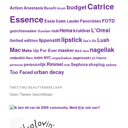
Catrice
budget
Action
Anastasia
Benefit
blush
Essence
FOTD
Essie
Favorieten
Estee Lauder
L'Oreal
Hema
kruidvat
gezichtsmasker
Guerlain
H&M
lipstick
Lush
lippenstift
limited edition
lisa's life
nagellak
Mac
masker
Make Up For Ever
MAX
mua
notm
NYC
nailpolish
Nars
oogschaduw
opgemaakt
p2
Palette
Rimmel
Sephora
persoonlijk
shoplog
sydney
personal
roze
urban decay
Too Faced
TWEETING BEAUTYBABBELAAR
Geen Tweets beschikbaar