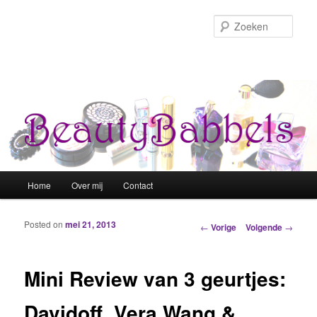
Zoek
Hoofdmenu
Home
Over mij
Contact
Spring naar de primaire inhoud
Spring naar de secundaire inhoud
Posted on
mei 21, 2013
Berichtnavigatie
←
Vorige
Volgende
→
Mini Review van 3 geurtjes:
Davidoff, Vera Wang &