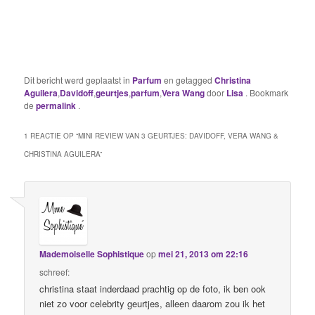
Dit bericht werd geplaatst in
Parfum
en getagged
Christina
Aguilera
,
Davidoff
,
geurtjes
,
parfum
,
Vera Wang
door
Lisa
. Bookmark
de
permalink
.
1 REACTIE OP “
MINI REVIEW VAN 3 GEURTJES: DAVIDOFF, VERA WANG &
CHRISTINA AGUILERA
”
Mademoiselle Sophistique
op
mei 21, 2013 om 22:16
schreef:
christina staat inderdaad prachtig op de foto, ik ben ook
niet zo voor celebrity geurtjes, alleen daarom zou ik het