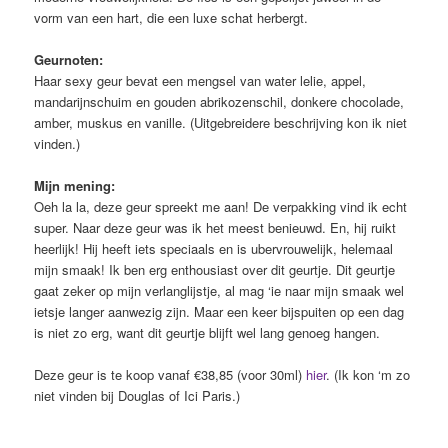
vorm van een hart, die een luxe schat herbergt.
Geurnoten:
Haar sexy geur bevat een mengsel van water lelie, appel,
mandarijnschuim en gouden abrikozenschil, donkere chocolade,
amber, muskus en vanille. (Uitgebreidere beschrijving kon ik niet
vinden.)
Mijn mening:
Oeh la la, deze geur spreekt me aan! De verpakking vind ik echt
super. Naar deze geur was ik het meest benieuwd. En, hij ruikt
heerlijk! Hij heeft iets speciaals en is ubervrouwelijk, helemaal
mijn smaak! Ik ben erg enthousiast over dit geurtje. Dit geurtje
gaat zeker op mijn verlanglijstje, al mag ‘ie naar mijn smaak wel
ietsje langer aanwezig zijn. Maar een keer bijspuiten op een dag
is niet zo erg, want dit geurtje blijft wel lang genoeg hangen.
Deze geur is te koop vanaf €38,85 (voor 30ml)
hier
. (Ik kon ‘m zo
niet vinden bij Douglas of Ici Paris.)