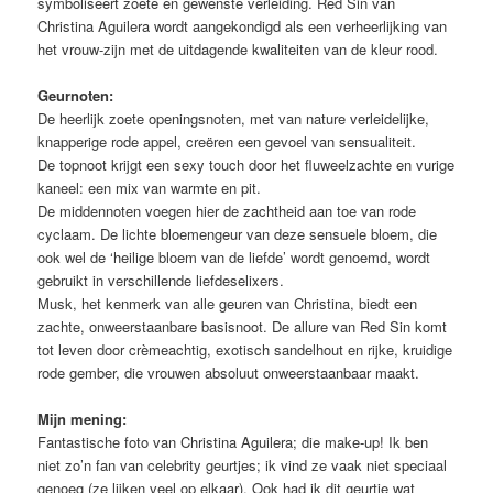
symboliseert zoete en gewenste verleiding. Red Sin van
Christina Aguilera wordt aangekondigd als een verheerlijking van
het vrouw-zijn met de uitdagende kwaliteiten van de kleur rood.
Geurnoten:
De heerlijk zoete openingsnoten, met van nature verleidelijke,
knapperige rode appel, creëren een gevoel van sensualiteit.
De topnoot krijgt een sexy touch door het fluweelzachte en vurige
kaneel: een mix van warmte en pit.
De middennoten voegen hier de zachtheid aan toe van rode
cyclaam. De lichte bloemengeur van deze sensuele bloem, die
ook wel de ‘heilige bloem van de liefde’ wordt genoemd, wordt
gebruikt in verschillende liefdeselixers.
Musk, het kenmerk van alle geuren van Christina, biedt een
zachte, onweerstaanbare basisnoot. De allure van Red Sin komt
tot leven door crèmeachtig, exotisch sandelhout en rijke, kruidige
rode gember, die vrouwen absoluut onweerstaanbaar maakt.
Mijn mening:
Fantastische foto van Christina Aguilera; die make-up! Ik ben
niet zo’n fan van celebrity geurtjes; ik vind ze vaak niet speciaal
genoeg (ze lijken veel op elkaar). Ook had ik dit geurtje wat