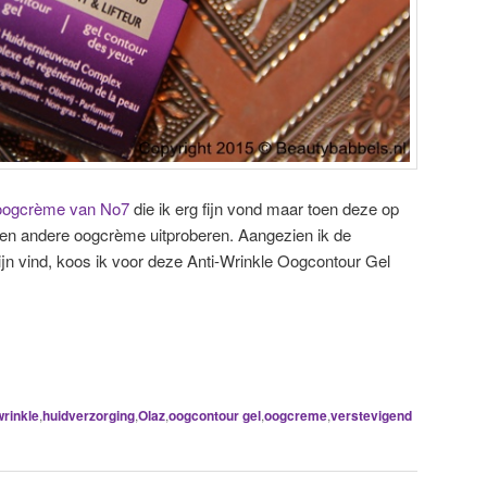
oogcrème van No7
die ik erg fijn vond maar toen deze op
 een andere oogcrème uitproberen. Aangezien ik de
fijn vind, koos ik voor deze Anti-Wrinkle Oogcontour Gel
wrinkle
,
huidverzorging
,
Olaz
,
oogcontour gel
,
oogcreme
,
verstevigend