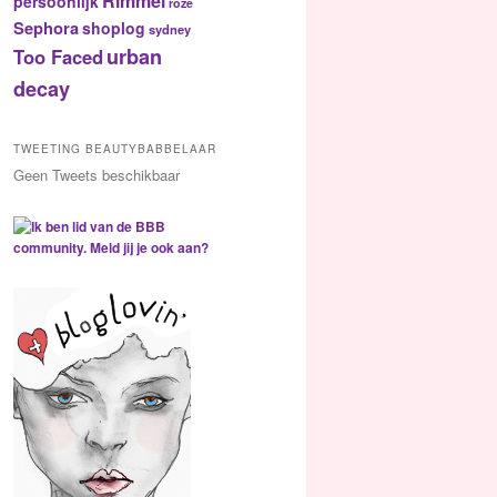
Rimmel
persoonlijk
roze
Sephora
shoplog
sydney
urban
Too Faced
decay
TWEETING BEAUTYBABBELAAR
Geen Tweets beschikbaar