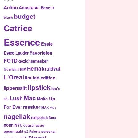
Action
Anastasia
Benefit
budget
blush
Catrice
Essence
Essie
Favorieten
Estee Lauder
FOTD
gezichtsmasker
Hema
kruidvat
Guerlain
H&M
L'Oreal
limited edition
lipstick
lippenstift
lisa's
Mac
Lush
Make Up
life
masker
For Ever
MAX
mua
nagellak
nailpolish
Nars
notm
NYC
oogschaduw
opgemaakt
p2
Palette
personal