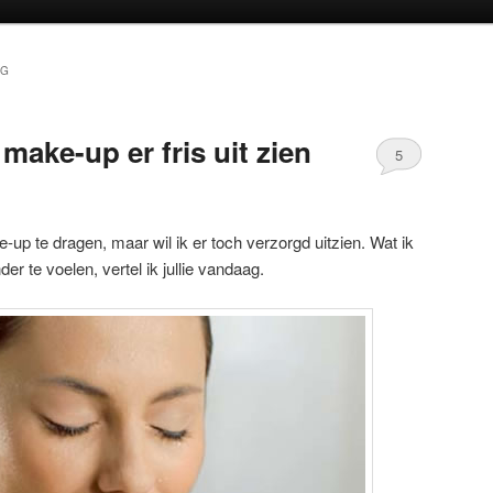
oud
inhoud
NG
ake-up er fris uit zien
5
p te dragen, maar wil ik er toch verzorgd uitzien. Wat ik
er te voelen, vertel ik jullie vandaag.