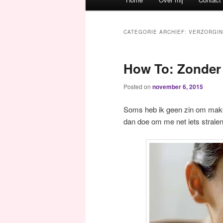
Spring naar de primaire inh
Spring naar de secundaire 
CATEGORIE ARCHIEF:
VERZORGI
How To: Zonder m
Posted on
november 6, 2015
Soms heb ik geen zin om make-u
dan doe om me net iets stralend