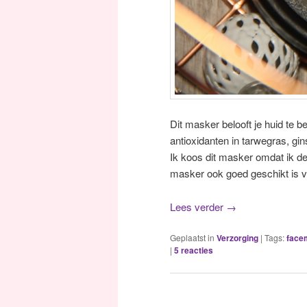
Dit masker belooft je huid te 
antioxidanten in tarwegras, gi
Ik koos dit masker omdat ik d
masker ook goed geschikt is vo
Lees verder
→
Geplaatst in
Verzorging
|
Tags:
face
|
5
reacties