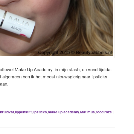
oftewel Make Up Academy, in mijn stash, en vond tijd dat
et algemeen ben ik het meest nieuwsgierig naar lipsticks,
 aan.
kruidvat
,
lippenstift
,
lipsticks
,
make up academy
,
Mat
,
mua
,
rood
,
roze
|