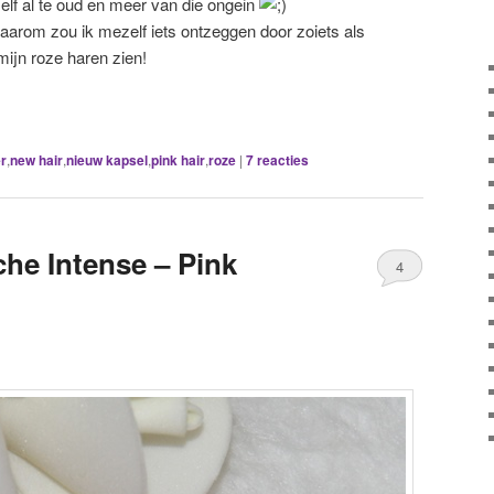
elf al te oud en meer van die ongein
aarom zou ik mezelf iets ontzeggen door zoiets als
 mijn roze haren zien!
r
,
new hair
,
nieuw kapsel
,
pink hair
,
roze
|
7
reacties
che Intense – Pink
4