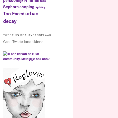
Rimmel
persoonlijk
roze
Sephora
shoplog
sydney
urban
Too Faced
decay
TWEETING BEAUTYBABBELAAR
Geen Tweets beschikbaar