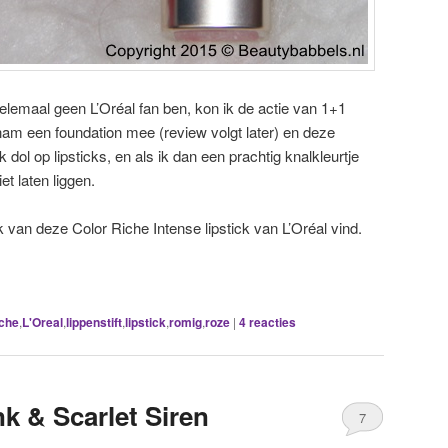
elemaal geen L’Oréal fan ben, kon ik de actie van 1+1
k nam een foundation mee (review volgt later) en deze
ik dol op lipsticks, en als ik dan een prachtig knalkleurtje
t laten liggen.
ik van deze Color Riche Intense lipstick van L’Oréal vind.
iche
,
L'Oreal
,
lippenstift
,
lipstick
,
romig
,
roze
|
4
reacties
k & Scarlet Siren
7