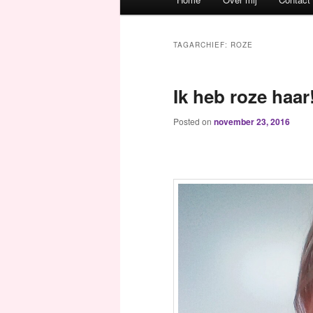
Spring naar de primaire inh
Spring naar de secundaire 
TAGARCHIEF:
ROZE
Ik heb roze haar
Posted on
november 23, 2016