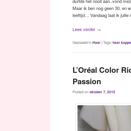
durfde het nooit aan..vond mez
Maar ik ben nog geen 30, en w
leeftijd… Vandaag laat ik jullie
Lees verder
→
Geplaatst in
Haar
|
Tags:
haar
,
kappe
L’Oréal Color Ri
Passion
Posted on
oktober 7, 2015