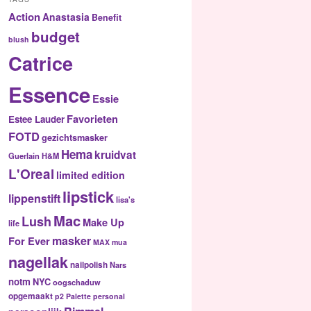
Action
Anastasia
Benefit
budget
blush
Catrice
Essence
Essie
Favorieten
Estee Lauder
FOTD
gezichtsmasker
Hema
kruidvat
Guerlain
H&M
L'Oreal
limited edition
lipstick
lippenstift
lisa's
Mac
Lush
Make Up
life
masker
For Ever
MAX
mua
nagellak
nailpolish
Nars
notm
NYC
oogschaduw
opgemaakt
p2
Palette
personal