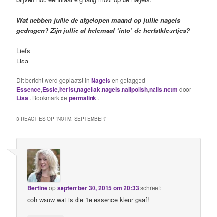
Wat hebben jullie de afgelopen maand op jullie nagels
gedragen? Zijn jullie al helemaal ‘into’ de herfstkleurtjes?
Liefs,
Lisa
Dit bericht werd geplaatst in
Nagels
en getagged
Essence
,
Essie
,
herfst
,
nagellak
,
nagels
,
nailpolish
,
nails
,
notm
door
Lisa
. Bookmark de
permalink
.
3 REACTIES OP “
NOTM: SEPTEMBER
”
Bertine
op
september 30, 2015 om 20:33
schreef:
ooh wauw wat is die 1e essence kleur gaaf!