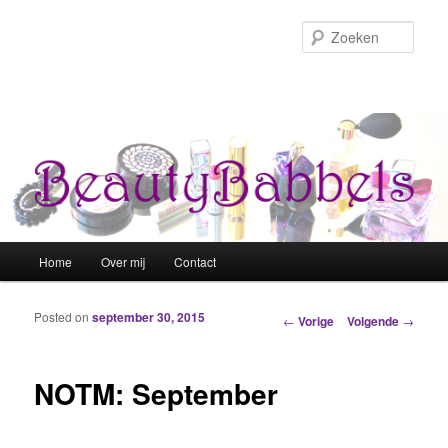
Zoek
Hoofdmenu
Home
Over mij
Contact
Spring naar de primaire inhoud
Spring naar de secundaire inhoud
Posted on
september 30, 2015
Berichtnavigatie
←
Vorige
Volgende
→
NOTM: September