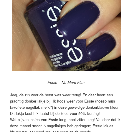
Essie – No More Film
Jeej, de zin voor de herst was weer terug! En daar hoort een
prachtig donker lakje bij! Ik koos weer voor Essie (hoezo mijn
favoriete nagellak merk?) in deze geweldige donkerblauwe kleur!
Dit lakje kocht ik laatst bij de Etos voor 50% korting!
Wat blijven lakjes van Essie lang mooi zitten zeg! Vandaar dat ik
deze maand ‘maar’ 5 nagellakjes heb gedragen; Essie lakjes
blijven nou eenmaal erg lang mooi op de nagels.