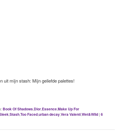
 uit mijn stash: Mijn geliefde palettes!
s:
Book Of Shadows
,
Dior
,
Essence
,
Make Up For
Sleek
,
Stash
,
Too Faced
,
urban decay
,
Vera Valenti
,
Wet&Wild
|
6