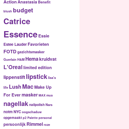
Action
Anastasia
Benefit
budget
blush
Catrice
Essence
Essie
Favorieten
Estee Lauder
FOTD
gezichtsmasker
Hema
kruidvat
Guerlain
H&M
L'Oreal
limited edition
lipstick
lippenstift
lisa's
Mac
Lush
Make Up
life
masker
For Ever
MAX
mua
nagellak
nailpolish
Nars
notm
NYC
oogschaduw
opgemaakt
p2
Palette
personal
Rimmel
persoonlijk
roze