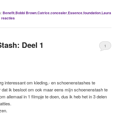
s:
Benefit
,
Bobbi Brown
,
Catrice
,
concealer
,
Essence
,
foundation
,
Laura
4
reacties
tash: Deel 1
1
 erg interessant om kleding,- en schoenenstashes te
 dat ik besloot om ook maar eens mijn schoenenstash te
 om allemaal in 1 filmpje te doen, dus ik heb het in 3 delen
tties.
zen.