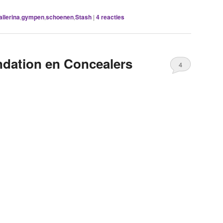
allerina
,
gympen
,
schoenen
,
Stash
|
4
reacties
ndation en Concealers
4