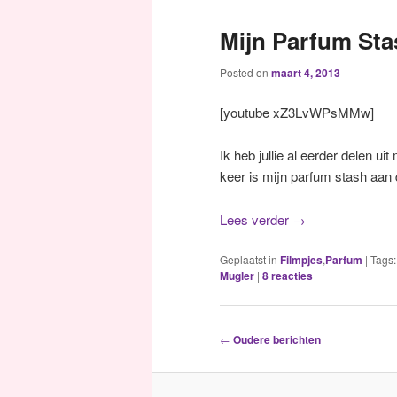
Mijn Parfum Sta
Posted on
maart 4, 2013
[youtube xZ3LvWPsMMw]
Ik heb jullie al eerder delen uit
keer is mijn parfum stash aan 
Lees verder
→
Geplaatst in
Filmpjes
,
Parfum
|
Tags:
Mugler
|
8
reacties
Berichtnavigatie
←
Oudere berichten