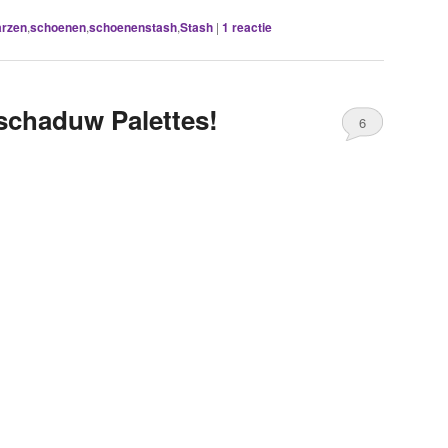
arzen
,
schoenen
,
schoenenstash
,
Stash
|
1
reactie
schaduw Palettes!
6