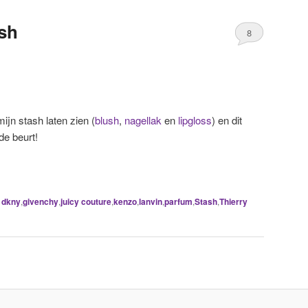
sh
8
 mijn stash laten zien (
blush
,
nagellak
en
lipgloss
) en dit
de beurt!
dkny
,
givenchy
,
juicy couture
,
kenzo
,
lanvin
,
parfum
,
Stash
,
Thierry