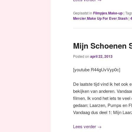
Geplaatst in
Filmpjes
,
Make-up
|
Tag
Mercier
,
Make Up For Ever
,
Stash
|
Mijn Schoenen S
Posted on
april 22, 2013
[youtube R44gUvVyp0c]
De laatste tijd vind ik het ook
bekijken van anderen. Vandaar
filmen. Ik vond het iets te veel
gedaan: Laarzen, Pumps en Fla
Vandaag dus deel 1: Mijn Laar
Lees verder
→