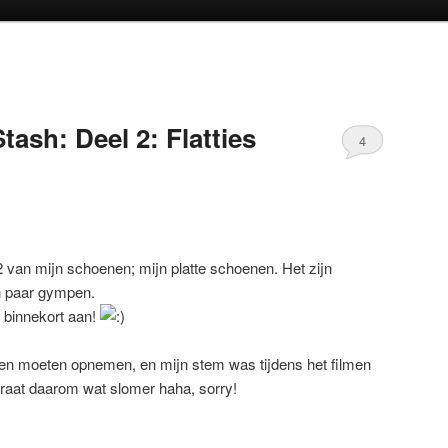
oud
inhoud
ash: Deel 2: Flatties
4
 2 van mijn schoenen; mijn platte schoenen. Het zijn
en paar gympen.
 binnekort aan!
eren moeten opnemen, en mijn stem was tijdens het filmen
raat daarom wat slomer haha, sorry!