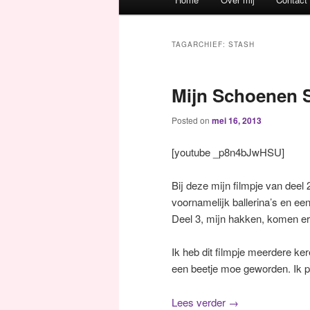
Spring naar de primaire inh
Spring naar de secundaire 
TAGARCHIEF:
STASH
Mijn Schoenen St
Posted on
mei 16, 2013
[youtube _p8n4bJwHSU]
Bij deze mijn filmpje van deel
voornamelijk ballerina’s en e
Deel 3, mijn hakken, komen er
Ik heb dit filmpje meerdere k
een beetje moe geworden. Ik p
Lees verder
→