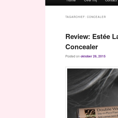
Spring naar de primaire inh
Spring naar de secundaire 
TAGARCHIEF:
CONCEALER
Review: Estée L
Concealer
Posted on
oktober 26, 2015