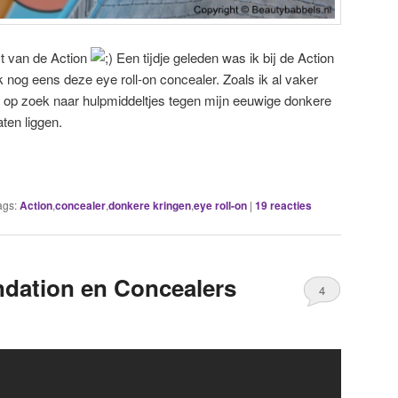
t van de Action
Een tijdje geleden was ik bij de Action
 nog eens deze eye roll-on concealer. Zoals ik al vaker
ijd op zoek naar hulpmiddeltjes tegen mijn eeuwige donkere
aten liggen.
ags:
Action
,
concealer
,
donkere kringen
,
eye roll-on
|
19
reacties
ndation en Concealers
4