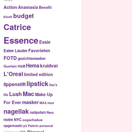
Action
Anastasia
Benefit
budget
blush
Catrice
Essence
Essie
Favorieten
Estee Lauder
FOTD
gezichtsmasker
Hema
kruidvat
Guerlain
H&M
L'Oreal
limited edition
lipstick
lippenstift
lisa's
Mac
Lush
Make Up
life
masker
For Ever
MAX
mua
nagellak
nailpolish
Nars
notm
NYC
oogschaduw
opgemaakt
p2
Palette
personal