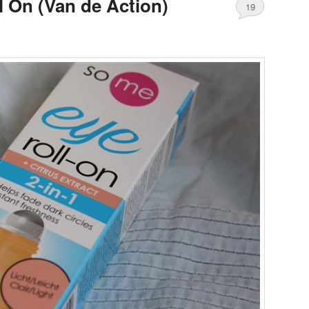
l On (Van de Action)
19