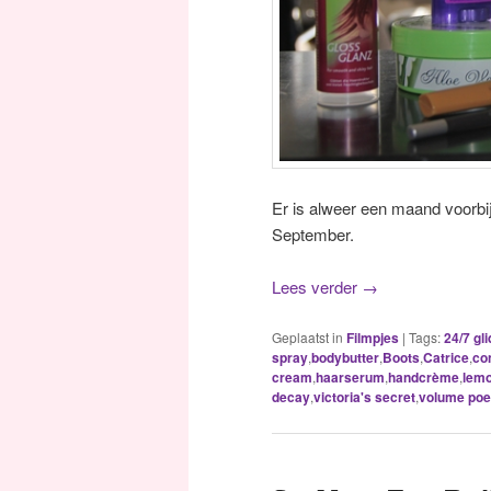
Er is alweer een maand voorbij
September.
Lees verder
→
Geplaatst in
Filmpjes
|
Tags:
24/7 gl
spray
,
bodybutter
,
Boots
,
Catrice
,
co
cream
,
haarserum
,
handcrème
,
lemo
decay
,
victoria's secret
,
volume poe