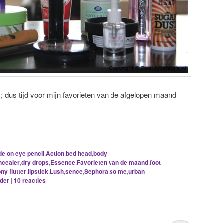
; dus tijd voor mijn favorieten van de afgelopen maand
ide on eye pencil
,
Action
,
bed head
,
body
ncealer
,
dry drops
,
Essence
,
Favorieten van de maand
,
foot
ny flutter
,
lipstick
,
Lush
,
sence
,
Sephora
,
so me
,
urban
der
|
10
reacties