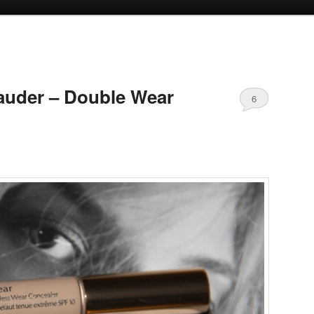
oud
inhoud
auder – Double Wear
6