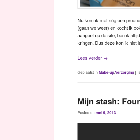
Nu kom ik met nóg een produc
(gaan we weer) en kocht ik ook
aangeef op de site, ben ik alt
kringen. Dus deze kon ik niet l
Lees verder
→
Geplaatst in
Make-up
,
Verzorging
|
T
Mijn stash: Fou
Posted on
mei 9, 2013