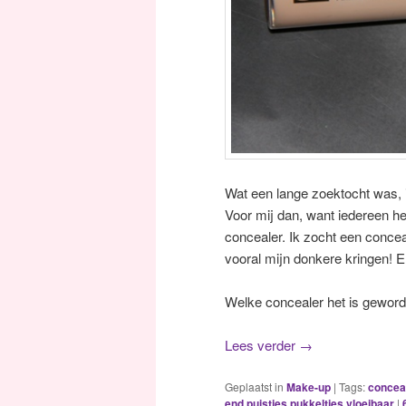
Wat een lange zoektocht was, 
Voor mij dan, want iedereen he
concealer. Ik zocht een conce
vooral mijn donkere kringen! En n
Welke concealer het is geworden
Lees verder
→
Geplaatst in
Make-up
|
Tags:
concea
end
,
puistjes
,
pukkeltjes
,
vloeibaar
|