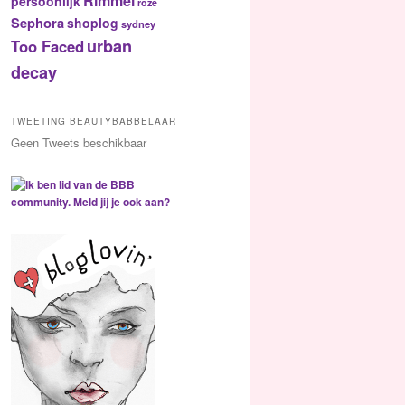
Rimmel
persoonlijk
roze
Sephora
shoplog
sydney
urban
Too Faced
decay
TWEETING BEAUTYBABBELAAR
Geen Tweets beschikbaar