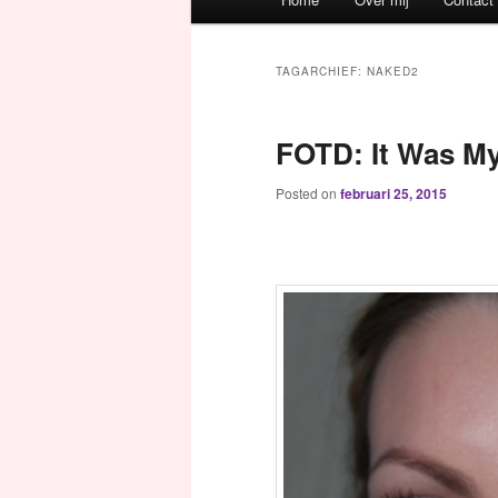
Spring naar de primaire inh
Spring naar de secundaire 
TAGARCHIEF:
NAKED2
FOTD: It Was My
Posted on
februari 25, 2015