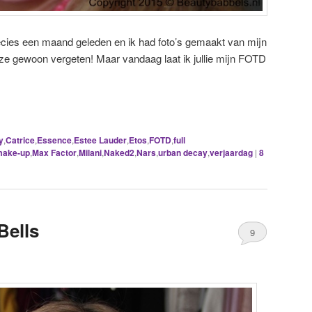
cies een maand geleden en ik had foto’s gemaakt van mijn
eze gewoon vergeten! Maar vandaag laat ik jullie mijn FOTD
y
,
Catrice
,
Essence
,
Estee Lauder
,
Etos
,
FOTD
,
full
make-up
,
Max Factor
,
Milani
,
Naked2
,
Nars
,
urban decay
,
verjaardag
|
8
ells
9