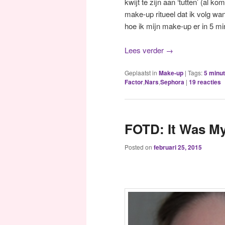
kwijt te zijn aan ‘tutten’ (al k
make-up ritueel dat ik volg wa
hoe ik mijn make-up er in 5 mi
Lees verder
→
Geplaatst in
Make-up
|
Tags:
5 minu
Factor
,
Nars
,
Sephora
|
19
reacties
FOTD: It Was My
Posted on
februari 25, 2015