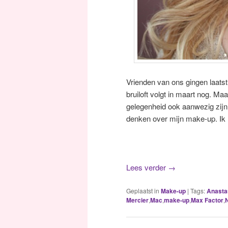
Vrienden van ons gingen laats
bruiloft volgt in maart nog. Ma
gelegenheid ook aanwezig zijn.
denken over mijn make-up. Ik l
Lees verder
→
Geplaatst in
Make-up
|
Tags:
Anasta
Mercier
,
Mac
,
make-up
,
Max Factor
,