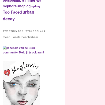
Rimmel
persoonlijk
roze
Sephora
shoplog
sydney
urban
Too Faced
decay
TWEETING BEAUTYBABBELAAR
Geen Tweets beschikbaar