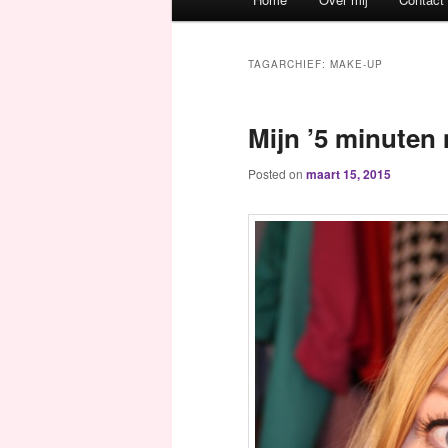
Spring naar de primaire inh
Spring naar de secundaire 
TAGARCHIEF:
MAKE-UP
Mijn ’5 minuten
Posted on
maart 15, 2015