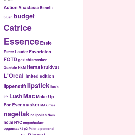
Action
Anastasia
Benefit
budget
blush
Catrice
Essence
Essie
Favorieten
Estee Lauder
FOTD
gezichtsmasker
Hema
kruidvat
Guerlain
H&M
L'Oreal
limited edition
lipstick
lippenstift
lisa's
Mac
Lush
Make Up
life
masker
For Ever
MAX
mua
nagellak
nailpolish
Nars
notm
NYC
oogschaduw
opgemaakt
p2
Palette
personal