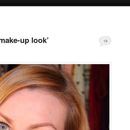
oud
inhoud
 make-up look’
19