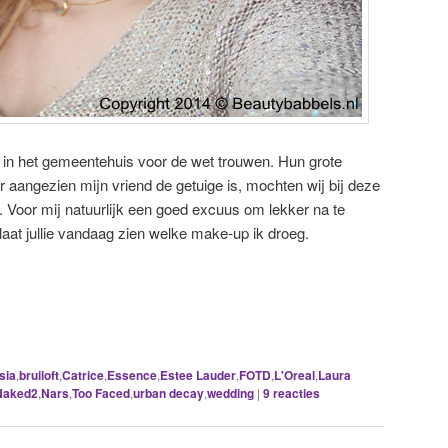
t in het gemeentehuis voor de wet trouwen. Hun grote
ar aangezien mijn vriend de getuige is, mochten wij bij deze
 Voor mij natuurlijk een goed excuus om lekker na te
aat jullie vandaag zien welke make-up ik droeg.
sia
,
bruiloft
,
Catrice
,
Essence
,
Estee Lauder
,
FOTD
,
L'Oreal
,
Laura
Naked2
,
Nars
,
Too Faced
,
urban decay
,
wedding
|
9
reacties