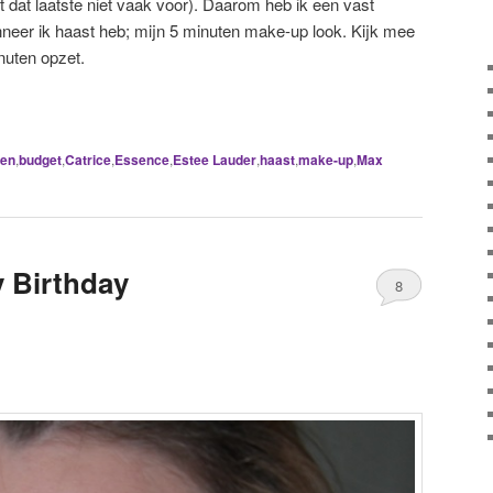
omt dat laatste niet vaak voor). Daarom heb ik een vast
nneer ik haast heb; mijn 5 minuten make-up look. Kijk mee
nuten opzet.
ten
,
budget
,
Catrice
,
Essence
,
Estee Lauder
,
haast
,
make-up
,
Max
 Birthday
8