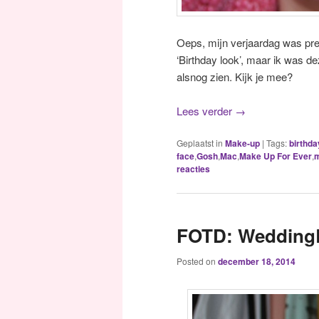
Oeps, mijn verjaardag was pre
‘Birthday look’, maar ik was d
alsnog zien. Kijk je mee?
Lees verder
→
Geplaatst in
Make-up
|
Tags:
birthda
face
,
Gosh
,
Mac
,
Make Up For Ever
,
reacties
FOTD: WeddingB
Posted on
december 18, 2014