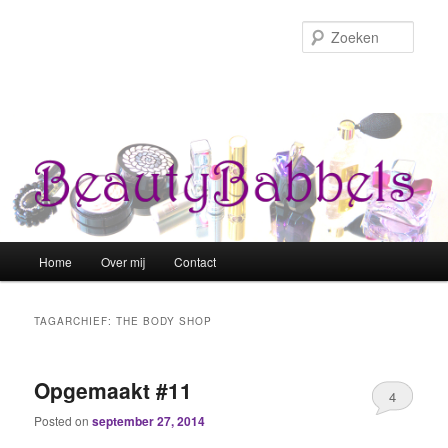
Zoek
Hoofdmenu
Home
Over mij
Contact
Spring naar de primaire inhoud
Spring naar de secundaire inhoud
TAGARCHIEF:
THE BODY SHOP
Opgemaakt #11
4
Posted on
september 27, 2014