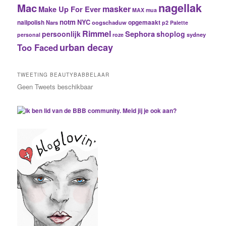
nagellak
Mac
masker
Make Up For Ever
MAX
mua
notm
NYC
nailpolish
Nars
oogschaduw
opgemaakt
p2
Palette
Rimmel
Sephora
persoonlijk
shoplog
sydney
personal
roze
urban decay
Too Faced
TWEETING BEAUTYBABBELAAR
Geen Tweets beschikbaar