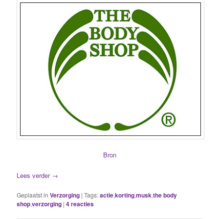
Bron
Lees verder
→
Geplaatst in
Verzorging
|
Tags:
actie
,
korting
,
musk
,
the body
shop
,
verzorging
|
4
reacties