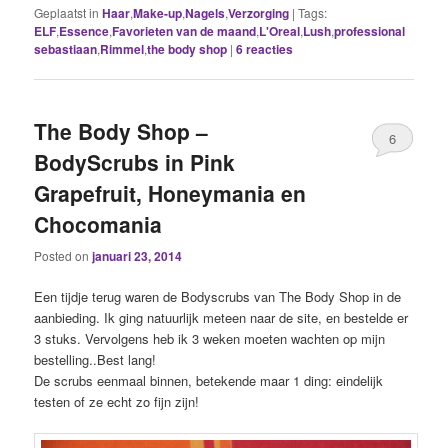
Geplaatst in
Haar
,
Make-up
,
Nagels
,
Verzorging
|
Tags:
ELF
,
Essence
,
Favorieten van de maand
,
L'Oreal
,
Lush
,
professional
sebastiaan
,
Rimmel
,
the body shop
|
6
reacties
The Body Shop –
6
BodyScrubs in Pink
Grapefruit, Honeymania en
Chocomania
Posted on
januari 23, 2014
Een tijdje terug waren de Bodyscrubs van The Body Shop in de
aanbieding. Ik ging natuurlijk meteen naar de site, en bestelde er
3 stuks. Vervolgens heb ik 3 weken moeten wachten op mijn
bestelling..Best lang!
De scrubs eenmaal binnen, betekende maar 1 ding: eindelijk
testen of ze echt zo fijn zijn!