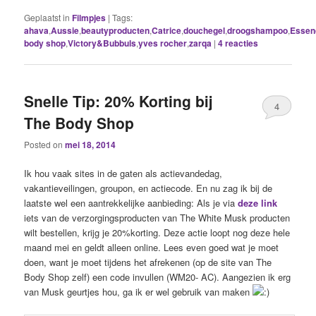
Geplaatst in
Filmpjes
|
Tags:
ahava
,
Aussie
,
beautyproducten
,
Catrice
,
douchegel
,
droogshampoo
,
Essen
body shop
,
Victory&Bubbuls
,
yves rocher
,
zarqa
|
4
reacties
Snelle Tip: 20% Korting bij
4
The Body Shop
Posted on
mei 18, 2014
Ik hou vaak sites in de gaten als actievandedag,
vakantieveilingen, groupon, en actiecode. En nu zag ik bij de
laatste wel een aantrekkelijke aanbieding: Als je via
deze link
iets van de verzorgingsproducten van The White Musk producten
wilt bestellen, krijg je 20%korting. Deze actie loopt nog deze hele
maand mei en geldt alleen online. Lees even goed wat je moet
doen, want je moet tijdens het afrekenen (op de site van The
Body Shop zelf) een code invullen (WM20- AC). Aangezien ik erg
van Musk geurtjes hou, ga ik er wel gebruik van maken