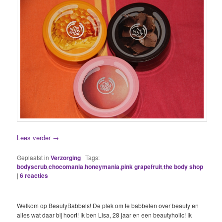
Lees verder
→
Geplaatst in
Verzorging
|
Tags:
bodyscrub
,
chocomania
,
honeymania
,
pink grapefruit
,
the body shop
|
6
reacties
Welkom op BeautyBabbels! De plek om te babbelen over beauty en
alles wat daar bij hoort! Ik ben Lisa, 28 jaar en een beautyholic! Ik