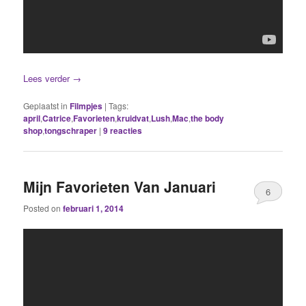
Lees verder
→
Geplaatst in
Filmpjes
|
Tags:
april
,
Catrice
,
Favorieten
,
kruidvat
,
Lush
,
Mac
,
the body
shop
,
tongschraper
|
9
reacties
Mijn Favorieten Van Januari
6
Posted on
februari 1, 2014