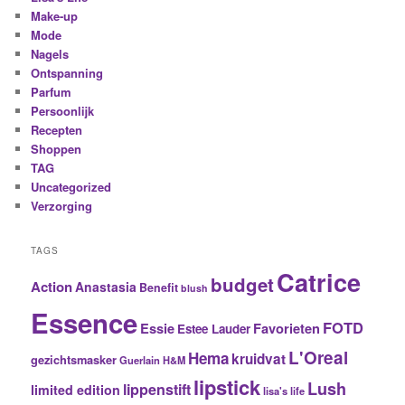
Make-up
Mode
Nagels
Ontspanning
Parfum
Persoonlijk
Recepten
Shoppen
TAG
Uncategorized
Verzorging
TAGS
Catrice
budget
Action
Anastasia
Benefit
blush
Essence
FOTD
Essie
Favorieten
Estee Lauder
L'Oreal
Hema
kruidvat
gezichtsmasker
Guerlain
H&M
lipstick
Lush
lippenstift
limited edition
lisa's life