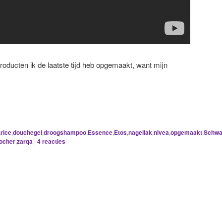
yproducten ik de laatste tijd heb opgemaakt, want mijn
rice
,
douchegel
,
droogshampoo
,
Essence
,
Etos
,
nagellak
,
nivea
,
opgemaakt
,
Schwa
ocher
,
zarqa
|
4
reacties