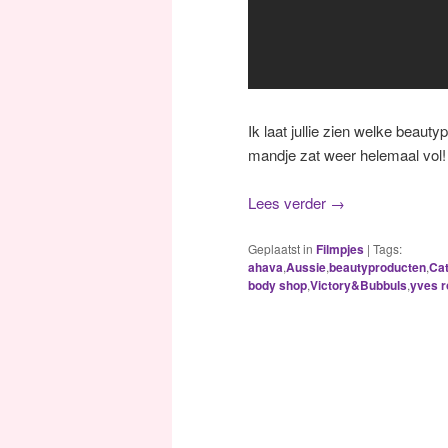
Ik laat jullie zien welke beaut
mandje zat weer helemaal vol!
Lees verder
→
Geplaatst in
Filmpjes
|
Tags:
ahava
,
Aussie
,
beautyproducten
,
Cat
body shop
,
Victory&Bubbuls
,
yves r