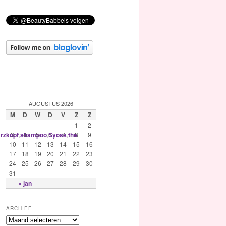
AUGUSTUS 2026
M
D
W
D
V
Z
Z
1
2
rzkopf
,
shampoo
,
Syoss
,
the
3
4
5
6
7
8
9
10
11
12
13
14
15
16
17
18
19
20
21
22
23
24
25
26
27
28
29
30
31
« jan
ARCHIEF