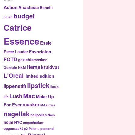
Action
Anastasia
Benefit
budget
blush
Catrice
Essence
Essie
Favorieten
Estee Lauder
FOTD
gezichtsmasker
Hema
kruidvat
Guerlain
H&M
L'Oreal
limited edition
lipstick
lippenstift
lisa's
Mac
Lush
Make Up
life
masker
For Ever
MAX
mua
nagellak
nailpolish
Nars
notm
NYC
oogschaduw
opgemaakt
p2
Palette
personal