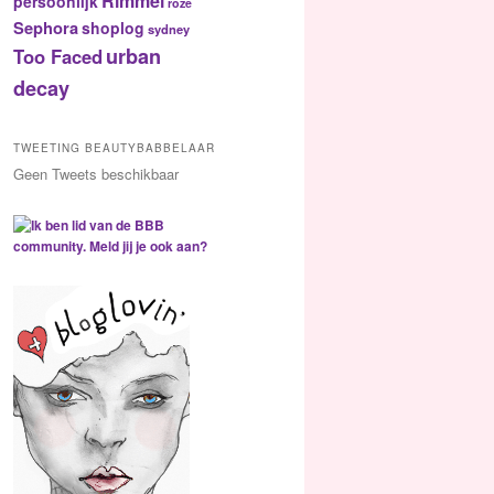
Rimmel
persoonlijk
roze
Sephora
shoplog
sydney
urban
Too Faced
decay
TWEETING BEAUTYBABBELAAR
Geen Tweets beschikbaar