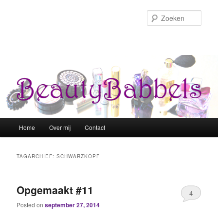
Zoek
Hoofdmenu
Home
Over mij
Contact
Spring naar de primaire inhoud
Spring naar de secundaire inhoud
TAGARCHIEF:
SCHWARZKOPF
Opgemaakt #11
4
Posted on
september 27, 2014