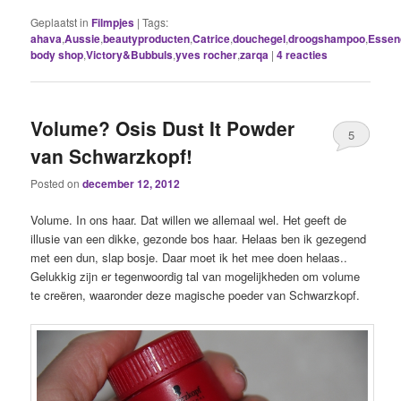
Geplaatst in
Filmpjes
|
Tags:
ahava
,
Aussie
,
beautyproducten
,
Catrice
,
douchegel
,
droogshampoo
,
Essen
body shop
,
Victory&Bubbuls
,
yves rocher
,
zarqa
|
4
reacties
Volume? Osis Dust It Powder
5
van Schwarzkopf!
Posted on
december 12, 2012
Volume. In ons haar. Dat willen we allemaal wel. Het geeft de
illusie van een dikke, gezonde bos haar. Helaas ben ik gezegend
met een dun, slap bosje. Daar moet ik het mee doen helaas..
Gelukkig zijn er tegenwoordig tal van mogelijkheden om volume
te creëren, waaronder deze magische poeder van Schwarzkopf.