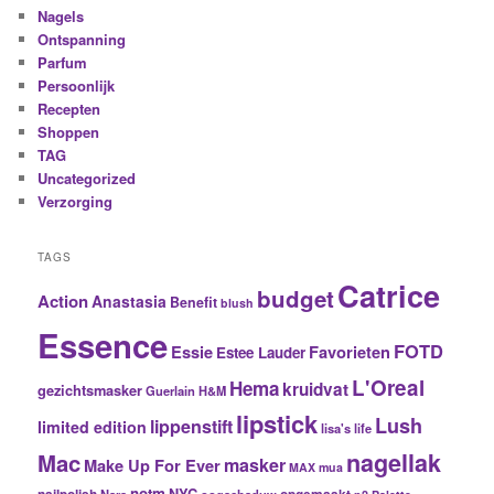
Nagels
Ontspanning
Parfum
Persoonlijk
Recepten
Shoppen
TAG
Uncategorized
Verzorging
TAGS
Catrice
budget
Action
Anastasia
Benefit
blush
Essence
FOTD
Essie
Favorieten
Estee Lauder
L'Oreal
Hema
kruidvat
gezichtsmasker
Guerlain
H&M
lipstick
Lush
lippenstift
limited edition
lisa's life
nagellak
Mac
masker
Make Up For Ever
MAX
mua
notm
NYC
Nars
oogschaduw