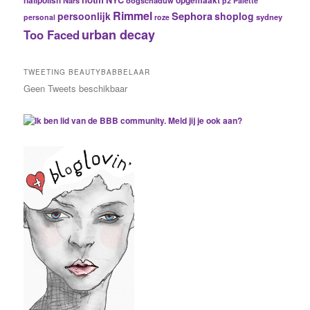
nailpolish
opgemaakt
p2
Palette
Rimmel
Sephora
persoonlijk
shoplog
sydney
personal
roze
urban decay
Too Faced
TWEETING BEAUTYBABBELAAR
Geen Tweets beschikbaar