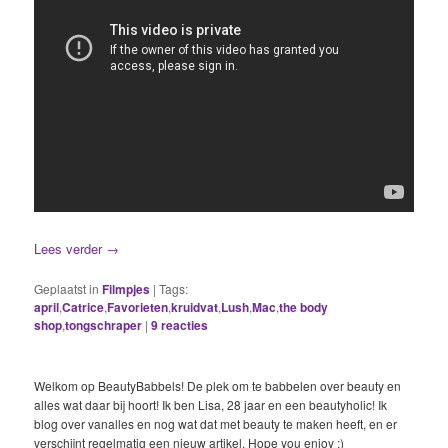
Lees verder
→
Geplaatst in
Filmpjes
|
Tags:
april
,
Catrice
,
Favorieten
,
kruidvat
,
Lush
,
Mac
,
the body
shop
,
tongschraper
|
9
reacties
Welkom op BeautyBabbels! De plek om te babbelen over beauty en
alles wat daar bij hoort! Ik ben Lisa, 28 jaar en een beautyholic! Ik
blog over vanalles en nog wat dat met beauty te maken heeft, en er
verschijnt regelmatig een nieuw artikel. Hope you enjoy :)