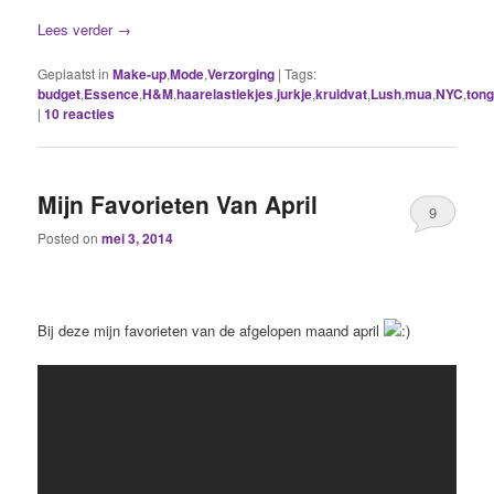
Lees verder
→
Geplaatst in
Make-up
,
Mode
,
Verzorging
|
Tags:
budget
,
Essence
,
H&M
,
haarelastiekjes
,
jurkje
,
kruidvat
,
Lush
,
mua
,
NYC
,
ton
|
10
reacties
Mijn Favorieten Van April
9
Posted on
mei 3, 2014
Bij deze mijn favorieten van de afgelopen maand april