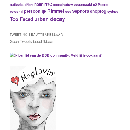
notm
NYC
nailpolish
Nars
oogschaduw
opgemaakt
p2
Palette
Rimmel
Sephora
persoonlijk
shoplog
sydney
personal
roze
urban decay
Too Faced
TWEETING BEAUTYBABBELAAR
Geen Tweets beschikbaar