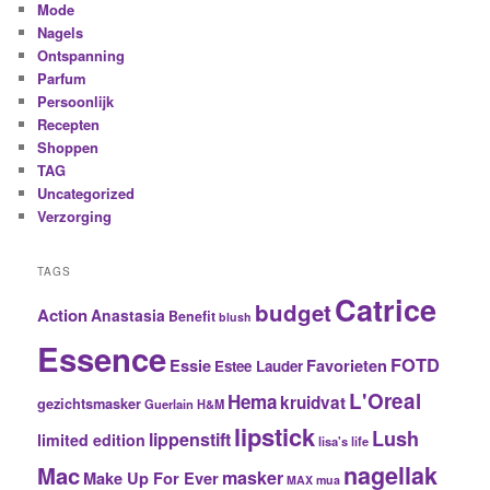
Mode
Nagels
Ontspanning
Parfum
Persoonlijk
Recepten
Shoppen
TAG
Uncategorized
Verzorging
TAGS
Catrice
budget
Action
Anastasia
Benefit
blush
Essence
FOTD
Essie
Favorieten
Estee Lauder
L'Oreal
Hema
kruidvat
gezichtsmasker
Guerlain
H&M
lipstick
Lush
lippenstift
limited edition
lisa's life
nagellak
Mac
masker
Make Up For Ever
MAX
mua