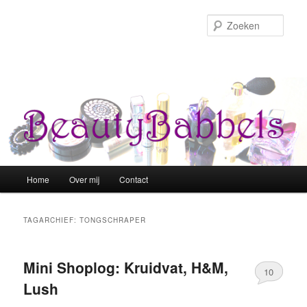
Zoek
Hoofdmenu
Home
Over mij
Contact
Spring naar de primaire inhoud
Spring naar de secundaire inhoud
TAGARCHIEF:
TONGSCHRAPER
Mini Shoplog: Kruidvat, H&M,
10
Lush