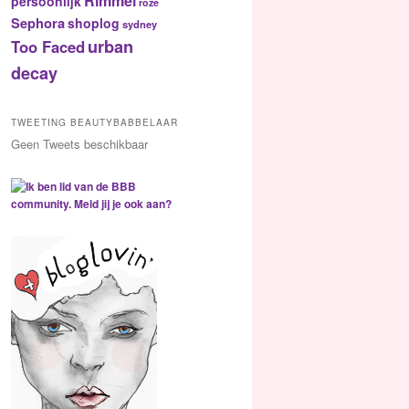
Rimmel
persoonlijk
roze
Sephora
shoplog
sydney
urban
Too Faced
decay
TWEETING BEAUTYBABBELAAR
Geen Tweets beschikbaar