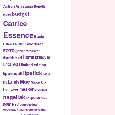
Action
Anastasia
Benefit
budget
blush
Catrice
Essence
Essie
Favorieten
Estee Lauder
FOTD
gezichtsmasker
Hema
kruidvat
Guerlain
H&M
L'Oreal
limited edition
lipstick
lippenstift
lisa's
Mac
Lush
Make Up
life
masker
For Ever
MAX
mua
nagellak
nailpolish
Nars
notm
NYC
oogschaduw
opgemaakt
p2
Palette
personal