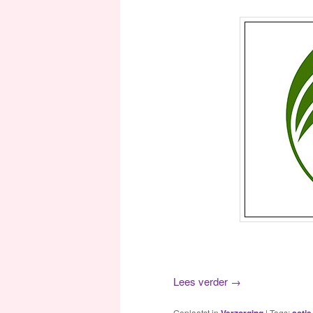
Lees verder
→
Geplaatst in
|
Tags: