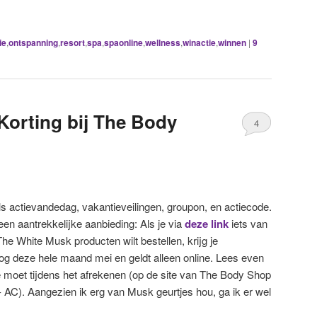
ie
,
ontspanning
,
resort
,
spa
,
spaonline
,
wellness
,
winactie
,
winnen
|
9
Korting bij The Body
4
als actievandedag, vakantieveilingen, groupon, en actiecode.
 een aantrekkelijke aanbieding: Als je via
deze link
iets van
e White Musk producten wilt bestellen, krijg je
og deze hele maand mei en geldt alleen online. Lees even
e moet tijdens het afrekenen (op de site van The Body Shop
 AC). Aangezien ik erg van Musk geurtjes hou, ga ik er wel