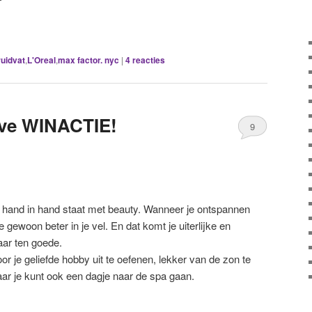
ruidvat
,
L'Oreal
,
max factor. nyc
|
4
reacties
ave WINACTIE!
9
 hand in hand staat met beauty. Wanneer je ontspannen
je gewoon beter in je vel. En dat komt je uiterlijke en
aar ten goede.
r je geliefde hobby uit te oefenen, lekker van de zon te
ar je kunt ook een dagje naar de spa gaan.