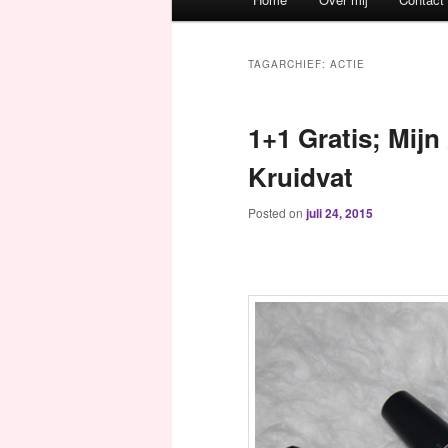
Spring naar de primaire inh
Spring naar de secundaire 
TAGARCHIEF:
ACTIE
1+1 Gratis; Mij
Kruidvat
Posted on
juli 24, 2015