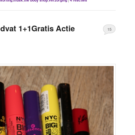
korting
musk
the body shop
verzorging
4
reacties
dvat 1+1Gratis Actie
15