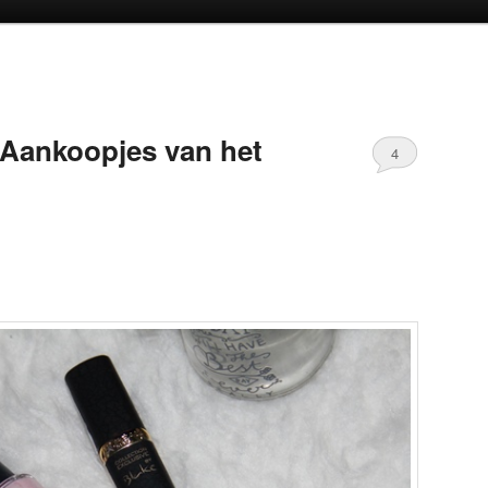
oud
inhoud
n Aankoopjes van het
4