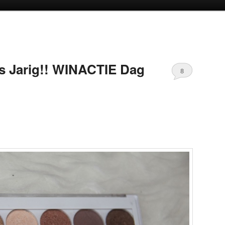
oud
inhoud
s Jarig!! WINACTIE Dag
8