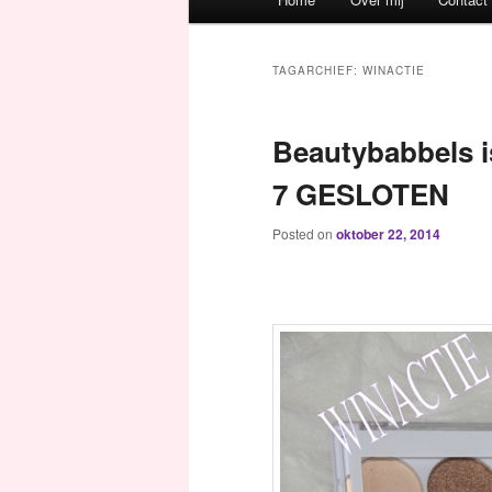
Spring naar de primaire inh
Spring naar de secundaire 
TAGARCHIEF:
WINACTIE
Beautybabbels i
7 GESLOTEN
Posted on
oktober 22, 2014