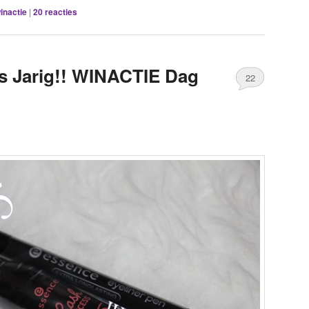
inactie
|
20
reacties
s Jarig!! WINACTIE Dag
22