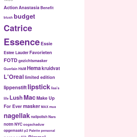
Action
Anastasia
Benefit
budget
blush
Catrice
Essence
Essie
Favorieten
Estee Lauder
FOTD
gezichtsmasker
Hema
kruidvat
Guerlain
H&M
L'Oreal
limited edition
lipstick
lippenstift
lisa's
Mac
Lush
Make Up
life
masker
For Ever
MAX
mua
nagellak
nailpolish
Nars
notm
NYC
oogschaduw
opgemaakt
p2
Palette
personal