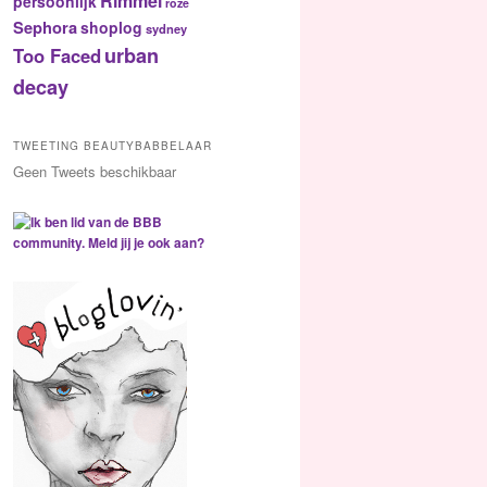
Rimmel
persoonlijk
roze
Sephora
shoplog
sydney
urban
Too Faced
decay
TWEETING BEAUTYBABBELAAR
Geen Tweets beschikbaar