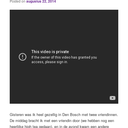
Posted on
augustus 22, 2014
Gisteren was ik heel gezellig in Den Bosch met twee vriendinnen.
De middag bracht ik met een vriendin door (we hebben nog een
heerlijke high tea gedaan), en in de avond kwam een andere