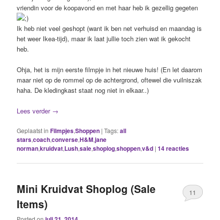
vriendin voor de koopavond en met haar heb ik gezellig gegeten
Ik heb niet veel geshopt (want ik ben net verhuisd en maandag is
het weer Ikea-tijd), maar ik laat jullie toch zien wat ik gekocht
heb.
Ohja, het is mijn eerste filmpje in het nieuwe huis! (En let daarom
maar niet op de rommel op de achtergrond, oftewel die vuilniszak
haha. De kledingkast staat nog niet in elkaar..)
Lees verder
→
Geplaatst in
Filmpjes
,
Shoppen
|
Tags:
all
stars
,
coach
,
converse
,
H&M
,
jane
norman
,
kruidvat
,
Lush
,
sale
,
shoplog
,
shoppen
,
v&d
|
14
reacties
Mini Kruidvat Shoplog (Sale
11
Items)
Posted on
juli 21, 2014