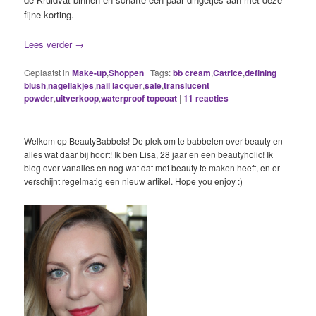
fijne korting.
Lees verder
→
Geplaatst in
Make-up
,
Shoppen
|
Tags:
bb cream
,
Catrice
,
defining
blush
,
nagellakjes
,
nail lacquer
,
sale
,
translucent
powder
,
uitverkoop
,
waterproof topcoat
|
11
reacties
Welkom op BeautyBabbels! De plek om te babbelen over beauty en
alles wat daar bij hoort! Ik ben Lisa, 28 jaar en een beautyholic! Ik
blog over vanalles en nog wat dat met beauty te maken heeft, en er
verschijnt regelmatig een nieuw artikel. Hope you enjoy :)