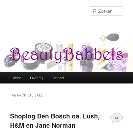
Zoek
Hoofdmenu
Home
Over mij
Contact
Spring naar de primaire inhoud
Spring naar de secundaire inhoud
TAGARCHIEF:
SALE
Shoplog Den Bosch oa. Lush,
14
H&M en Jane Norman