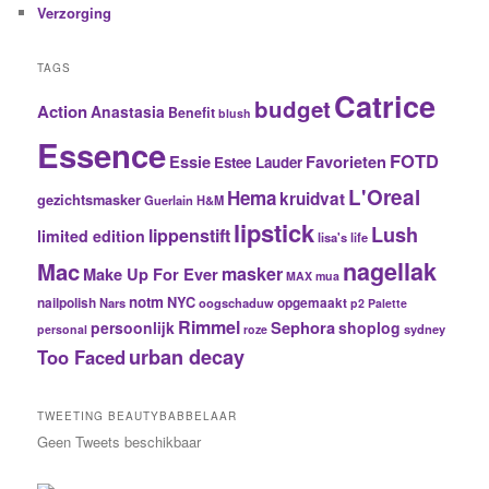
Verzorging
TAGS
Catrice
budget
Action
Anastasia
Benefit
blush
Essence
FOTD
Essie
Favorieten
Estee Lauder
L'Oreal
Hema
kruidvat
gezichtsmasker
Guerlain
H&M
lipstick
Lush
lippenstift
limited edition
lisa's life
nagellak
Mac
masker
Make Up For Ever
MAX
mua
notm
NYC
nailpolish
Nars
oogschaduw
opgemaakt
p2
Palette
Rimmel
Sephora
persoonlijk
shoplog
sydney
personal
roze
urban decay
Too Faced
TWEETING BEAUTYBABBELAAR
Geen Tweets beschikbaar