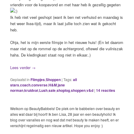
vriendin voor de koopavond en met haar heb ik gezellig gegeten
Ik heb niet veel geshopt (want ik ben net verhuisd en maandag is
het weer Ikea-tijd), maar ik laat jullie toch zien wat ik gekocht
heb.
Ohja, het is mijn eerste filmpje in het nieuwe huis! (En let daarom
maar niet op de rommel op de achtergrond, oftewel die vuilniszak
haha. De kledingkast staat nog niet in elkaar..)
Lees verder
→
Geplaatst in
Filmpjes
,
Shoppen
|
Tags:
all
stars
,
coach
,
converse
,
H&M
,
jane
norman
,
kruidvat
,
Lush
,
sale
,
shoplog
,
shoppen
,
v&d
|
14
reacties
Welkom op BeautyBabbels! De plek om te babbelen over beauty en
alles wat daar bij hoort! Ik ben Lisa, 28 jaar en een beautyholic! Ik
blog over vanalles en nog wat dat met beauty te maken heeft, en er
verschijnt regelmatig een nieuw artikel. Hope you enjoy :)