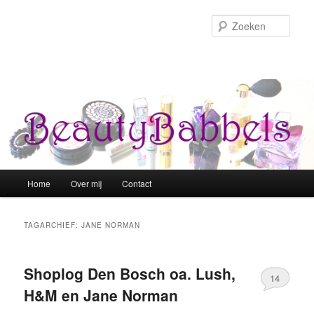
Zoek
Hoofdmenu
Home
Over mij
Contact
Spring naar de primaire inhoud
Spring naar de secundaire inhoud
TAGARCHIEF:
JANE NORMAN
Shoplog Den Bosch oa. Lush,
14
H&M en Jane Norman