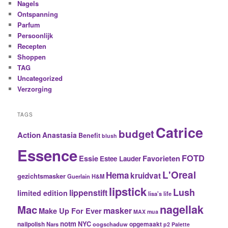
Nagels
Ontspanning
Parfum
Persoonlijk
Recepten
Shoppen
TAG
Uncategorized
Verzorging
TAGS
Catrice
budget
Action
Anastasia
Benefit
blush
Essence
FOTD
Essie
Favorieten
Estee Lauder
L'Oreal
Hema
kruidvat
gezichtsmasker
Guerlain
H&M
lipstick
Lush
lippenstift
limited edition
lisa's life
nagellak
Mac
masker
Make Up For Ever
MAX
mua
notm
NYC
nailpolish
Nars
oogschaduw
opgemaakt
p2
Palette