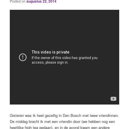
Posted on
augustus 22, 2014
Gisteren was ik heel gezellig in Den Bosch met twee vriendinnen.
De middag bracht ik met een vriendin door (we hebben nog een
heerlijke high tea gedaan), en in de avond kwam een andere