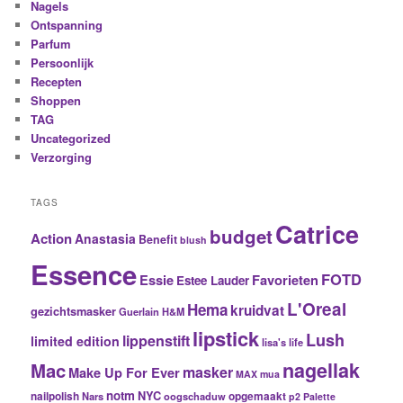
Nagels
Ontspanning
Parfum
Persoonlijk
Recepten
Shoppen
TAG
Uncategorized
Verzorging
TAGS
Catrice
budget
Action
Anastasia
Benefit
blush
Essence
FOTD
Essie
Favorieten
Estee Lauder
L'Oreal
Hema
kruidvat
gezichtsmasker
Guerlain
H&M
lipstick
Lush
lippenstift
limited edition
lisa's life
nagellak
Mac
masker
Make Up For Ever
MAX
mua
notm
NYC
nailpolish
Nars
oogschaduw
opgemaakt
p2
Palette