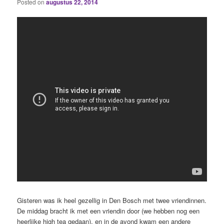
Posted on
augustus 22, 2014
Gisteren was ik heel gezellig in Den Bosch met twee vriendinnen.
De middag bracht ik met een vriendin door (we hebben nog een
heerlijke high tea gedaan), en in de avond kwam een andere