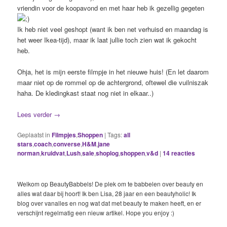
vriendin voor de koopavond en met haar heb ik gezellig gegeten
Ik heb niet veel geshopt (want ik ben net verhuisd en maandag is
het weer Ikea-tijd), maar ik laat jullie toch zien wat ik gekocht
heb.
Ohja, het is mijn eerste filmpje in het nieuwe huis! (En let daarom
maar niet op de rommel op de achtergrond, oftewel die vuilniszak
haha. De kledingkast staat nog niet in elkaar..)
Lees verder
→
Geplaatst in
Filmpjes
,
Shoppen
|
Tags:
all
stars
,
coach
,
converse
,
H&M
,
jane
norman
,
kruidvat
,
Lush
,
sale
,
shoplog
,
shoppen
,
v&d
|
14
reacties
Welkom op BeautyBabbels! De plek om te babbelen over beauty en
alles wat daar bij hoort! Ik ben Lisa, 28 jaar en een beautyholic! Ik
blog over vanalles en nog wat dat met beauty te maken heeft, en er
verschijnt regelmatig een nieuw artikel. Hope you enjoy :)