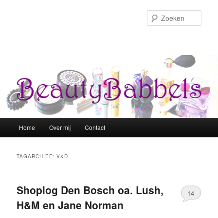
Zoek
Hoofdmenu
Home
Over mij
Contact
Spring naar de primaire inhoud
Spring naar de secundaire inhoud
TAGARCHIEF:
V&D
Shoplog Den Bosch oa. Lush,
14
H&M en Jane Norman