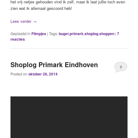
het vrij netjes gehouden vind ik zelf, maar ik laat jullie toch even
zien wat ik allemaal gescoord heb!
Lees verder
→
Geplaatst in
Filmpjes
|
Tags:
buget
,
primark
,
shoplog
,
shoppen
|
7
reacties
Shoplog Primark Eindhoven
9
Posted on
oktober 26, 2014