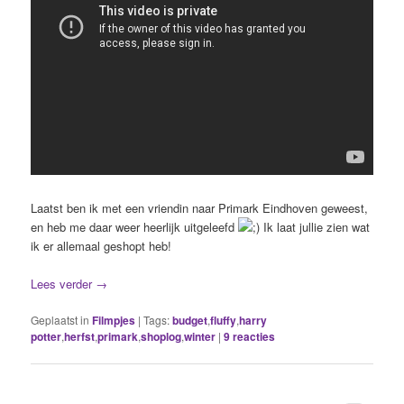
Laatst ben ik met een vriendin naar Primark Eindhoven geweest,
en heb me daar weer heerlijk uitgeleefd
Ik laat jullie zien wat
ik er allemaal geshopt heb!
Lees verder
→
Geplaatst in
Filmpjes
|
Tags:
budget
,
fluffy
,
harry
potter
,
herfst
,
primark
,
shoplog
,
winter
|
9
reacties