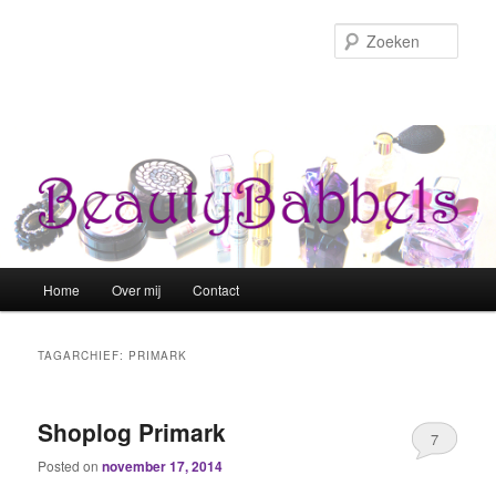
Zoek
Hoofdmenu
Home
Over mij
Contact
Spring naar de primaire inhoud
Spring naar de secundaire inhoud
TAGARCHIEF:
PRIMARK
Shoplog Primark
7
Posted on
november 17, 2014