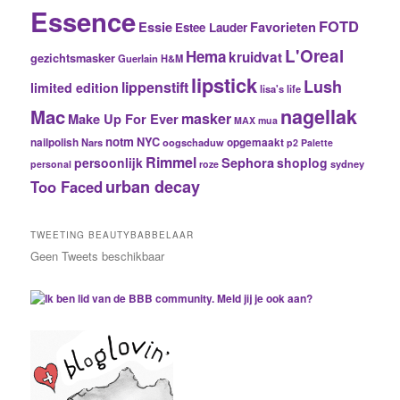
Essence
FOTD
Essie
Favorieten
Estee Lauder
L'Oreal
Hema
kruidvat
gezichtsmasker
Guerlain
H&M
lipstick
Lush
lippenstift
limited edition
lisa's life
nagellak
Mac
masker
Make Up For Ever
MAX
mua
notm
NYC
nailpolish
Nars
oogschaduw
opgemaakt
p2
Palette
Rimmel
Sephora
persoonlijk
shoplog
sydney
personal
roze
urban decay
Too Faced
TWEETING BEAUTYBABBELAAR
Geen Tweets beschikbaar