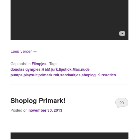
Lees verder
→
Geplaatst in
Filmpjes
|
Tags:
douglas
,
gympies
,
H&M
,
jurk
,
lipstick
,
Mac
,
nude
pumps
,
playsuit
,
primark
,
rok
,
sandaaltjes
,
shoplog
|
9
reacties
Shoplog Primark!
20
Posted on
november 30, 2013