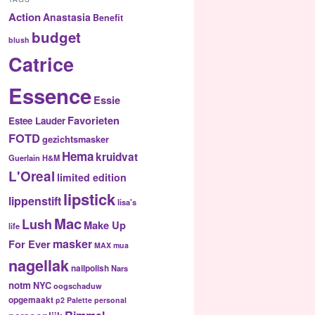
Action
Anastasia
Benefit
budget
blush
Catrice
Essence
Essie
Favorieten
Estee Lauder
FOTD
gezichtsmasker
Hema
kruidvat
Guerlain
H&M
L'Oreal
limited edition
lipstick
lippenstift
lisa's
Mac
Lush
Make Up
life
masker
For Ever
MAX
mua
nagellak
nailpolish
Nars
notm
NYC
oogschaduw
opgemaakt
p2
Palette
personal