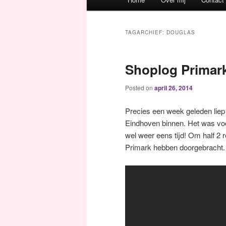
Spring naar de primaire inh
Spring naar de secundaire 
TAGARCHIEF:
DOUGLAS
Shoplog Primar
Posted on
april 26, 2014
Precies een week geleden liep 
Eindhoven binnen. Het was voo
wel weer eens tijd! Om half 2 
Primark hebben doorgebracht. I