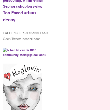
Rimmel
persoonlijk
roze
Sephora
shoplog
sydney
urban
Too Faced
decay
TWEETING BEAUTYBABBELAAR
Geen Tweets beschikbaar