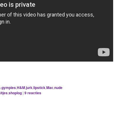
s
,
gympies
,
H&M
,
jurk
,
lipstick
,
Mac
,
nude
ltjes
,
shoplog
|
9
reacties