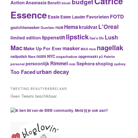
Catrice
budget
Action
Anastasia
Benefit
blush
Essence
FOTD
Essie
Favorieten
Estee Lauder
L'Oreal
Hema
kruidvat
gezichtsmasker
Guerlain
H&M
lipstick
Lush
lippenstift
limited edition
lisa's life
nagellak
Mac
masker
Make Up For Ever
MAX
mua
notm
NYC
nailpolish
Nars
oogschaduw
opgemaakt
p2
Palette
Rimmel
Sephora
persoonlijk
shoplog
sydney
personal
roze
urban decay
Too Faced
TWEETING BEAUTYBABBELAAR
Geen Tweets beschikbaar