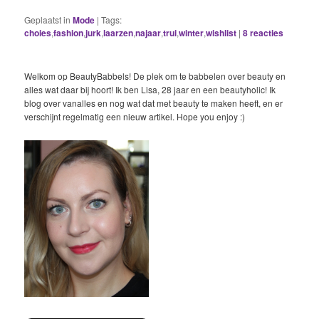
Geplaatst in
Mode
|
Tags:
choies
,
fashion
,
jurk
,
laarzen
,
najaar
,
trui
,
winter
,
wishlist
|
8
reacties
Welkom op BeautyBabbels! De plek om te babbelen over beauty en
alles wat daar bij hoort! Ik ben Lisa, 28 jaar en een beautyholic! Ik
blog over vanalles en nog wat dat met beauty te maken heeft, en er
verschijnt regelmatig een nieuw artikel. Hope you enjoy :)