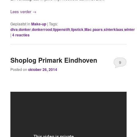
Lees verder
→
Geplaatst in
Make-up
|
Tags:
diva
,
donker
,
donkerrood
,
lippenstift
,
lipstick
,
Mac
,
paars
,
sinterklaas
,
winter
|
4
reacties
Shoplog Primark Eindhoven
9
Posted on
oktober 26, 2014