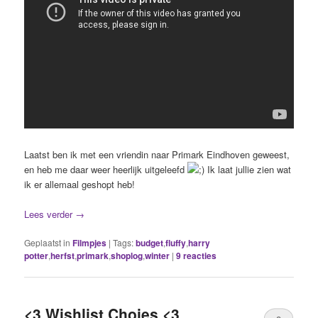
Laatst ben ik met een vriendin naar Primark Eindhoven geweest,
en heb me daar weer heerlijk uitgeleefd
Ik laat jullie zien wat
ik er allemaal geshopt heb!
Lees verder
→
Geplaatst in
Filmpjes
|
Tags:
budget
,
fluffy
,
harry
potter
,
herfst
,
primark
,
shoplog
,
winter
|
9
reacties
<3 Wishlist Choies <3