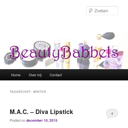
Zoek
Hoofdmenu
Home
Over mij
Contact
Spring naar de primaire inhoud
Spring naar de secundaire inhoud
TAGARCHIEF:
WINTER
M.A.C. – Diva Lipstick
4
Posted on
december 10, 2015