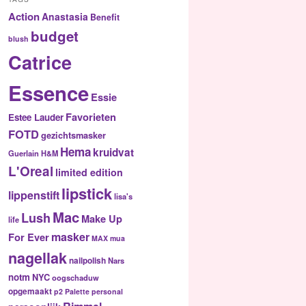
Action
Anastasia
Benefit
budget
blush
Catrice
Essence
Essie
Favorieten
Estee Lauder
FOTD
gezichtsmasker
Hema
kruidvat
Guerlain
H&M
L'Oreal
limited edition
lipstick
lippenstift
lisa's
Mac
Lush
Make Up
life
masker
For Ever
MAX
mua
nagellak
nailpolish
Nars
notm
NYC
oogschaduw
opgemaakt
p2
Palette
personal