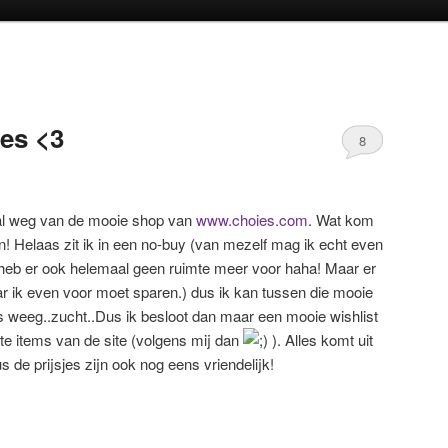
oud
inhoud
ies <3
8
aal weg van de mooie shop van
www.choies.com
. Wat kom
en! Helaas zit ik in een no-buy (van mezelf mag ik echt even
heb er ook helemaal geen ruimte meer voor haha! Maar er
 ik even voor moet sparen.) dus ik kan tussen die mooie
ns weeg..zucht..Dus ik besloot dan maar een mooie wishlist
te items van de site (volgens mij dan
). Alles komt uit
s de prijsjes zijn ook nog eens vriendelijk!