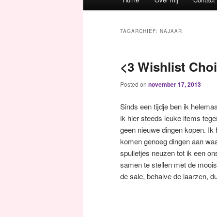
Spring naar de primaire inh
Spring naar de secundaire 
TAGARCHIEF:
NAJAAR
<3 Wishlist Cho
Posted on
november 17, 2013
Sinds een tijdje ben ik helem
ik hier steeds leuke items teg
geen nieuwe dingen kopen. Ik 
komen genoeg dingen aan waar
spulletjes neuzen tot ik een o
samen te stellen met de moois
de sale, behalve de laarzen, du