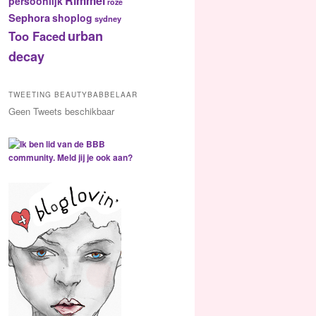
Rimmel
persoonlijk
roze
Sephora
shoplog
sydney
urban
Too Faced
decay
TWEETING BEAUTYBABBELAAR
Geen Tweets beschikbaar