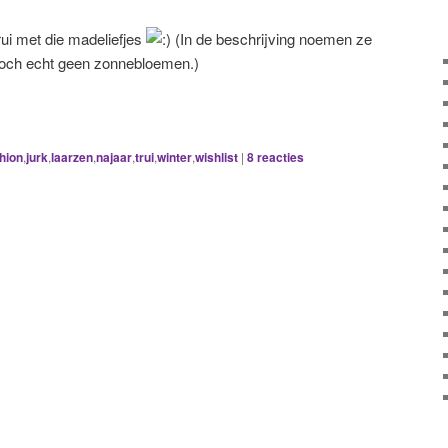
trui met die madeliefjes
(In de beschrijving noemen ze
n toch echt geen zonnebloemen.)
hion
,
jurk
,
laarzen
,
najaar
,
trui
,
winter
,
wishlist
|
8
reacties