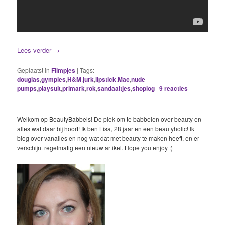
Lees verder
→
Geplaatst in
Filmpjes
|
Tags:
douglas
,
gympies
,
H&M
,
jurk
,
lipstick
,
Mac
,
nude
pumps
,
playsuit
,
primark
,
rok
,
sandaaltjes
,
shoplog
|
9
reacties
Welkom op BeautyBabbels! De plek om te babbelen over beauty en
alles wat daar bij hoort! Ik ben Lisa, 28 jaar en een beautyholic! Ik
blog over vanalles en nog wat dat met beauty te maken heeft, en er
verschijnt regelmatig een nieuw artikel. Hope you enjoy :)