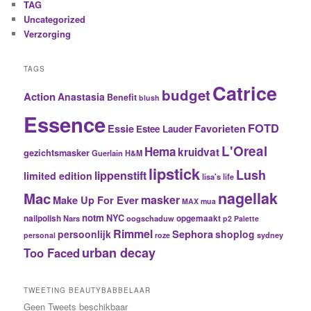
TAG
Uncategorized
Verzorging
TAGS
Catrice
budget
Action
Anastasia
Benefit
blush
Essence
FOTD
Essie
Favorieten
Estee Lauder
L'Oreal
Hema
kruidvat
gezichtsmasker
Guerlain
H&M
lipstick
Lush
lippenstift
limited edition
lisa's life
nagellak
Mac
masker
Make Up For Ever
MAX
mua
notm
NYC
nailpolish
Nars
oogschaduw
opgemaakt
p2
Palette
Rimmel
Sephora
persoonlijk
shoplog
sydney
personal
roze
urban decay
Too Faced
TWEETING BEAUTYBABBELAAR
Geen Tweets beschikbaar