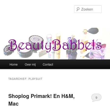
Zoek
Hoofdmenu
Home
Over mij
Contact
Spring naar de primaire inhoud
Spring naar de secundaire inhoud
TAGARCHIEF:
PLAYSUIT
Shoplog Primark! En H&M,
9
Mac