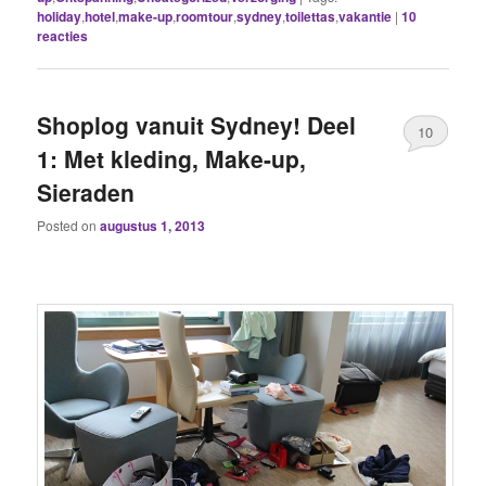
holiday
,
hotel
,
make-up
,
roomtour
,
sydney
,
toilettas
,
vakantie
|
10
reacties
Shoplog vanuit Sydney! Deel
10
1: Met kleding, Make-up,
Sieraden
Posted on
augustus 1, 2013