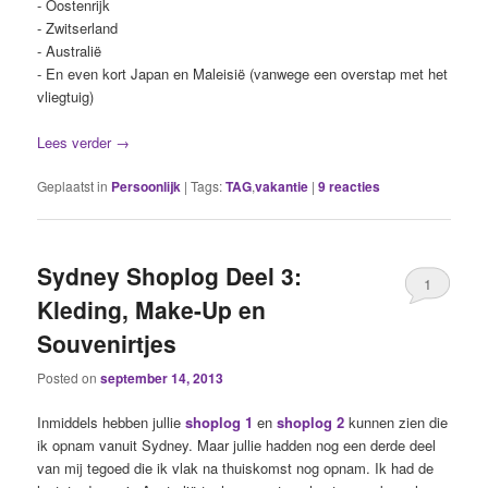
- Oostenrijk
- Zwitserland
- Australië
- En even kort Japan en Maleisië (vanwege een overstap met het
vliegtuig)
Lees verder
→
Geplaatst in
Persoonlijk
|
Tags:
TAG
,
vakantie
|
9
reacties
Sydney Shoplog Deel 3:
1
Kleding, Make-Up en
Souvenirtjes
Posted on
september 14, 2013
Inmiddels hebben jullie
shoplog 1
en
shoplog 2
kunnen zien die
ik opnam vanuit Sydney. Maar jullie hadden nog een derde deel
van mij tegoed die ik vlak na thuiskomst nog opnam. Ik had de