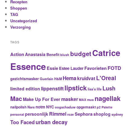
Recepten
Shoppen
TAG
Uncategorized
Verzorging
TAGS
Catrice
budget
Action
Anastasia
Benefit
blush
Essence
FOTD
Essie
Favorieten
Estee Lauder
L'Oreal
Hema
kruidvat
gezichtsmasker
Guerlain
H&M
lipstick
Lush
lippenstift
limited edition
lisa's life
nagellak
Mac
masker
Make Up For Ever
MAX
mua
notm
NYC
nailpolish
Nars
oogschaduw
opgemaakt
p2
Palette
Rimmel
Sephora
persoonlijk
shoplog
sydney
personal
roze
urban decay
Too Faced