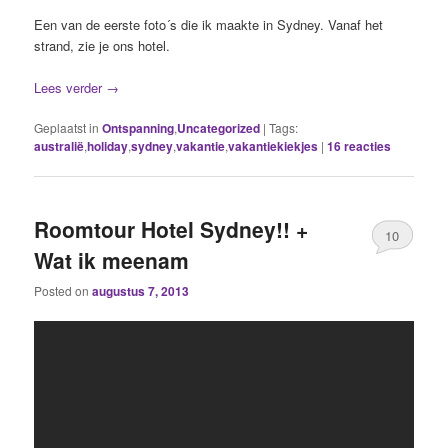
Een van de eerste foto´s die ik maakte in Sydney. Vanaf het
strand, zie je ons hotel.
Lees verder
→
Geplaatst in
Ontspanning
,
Uncategorized
|
Tags:
australië
,
holiday
,
sydney
,
vakantie
,
vakantiekiekjes
|
16
reacties
Roomtour Hotel Sydney!! +
10
Wat ik meenam
Posted on
augustus 7, 2013