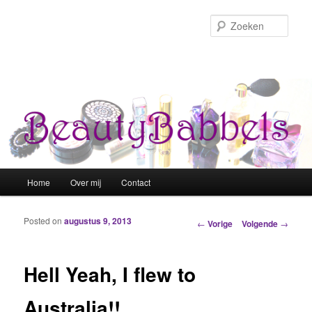
Zoek
Hoofdmenu
Home
Over mij
Contact
Spring naar de primaire inhoud
Spring naar de secundaire inhoud
Posted on
augustus 9, 2013
Berichtnavigatie
←
Vorige
Volgende
→
Hell Yeah, I flew to
Australia!!