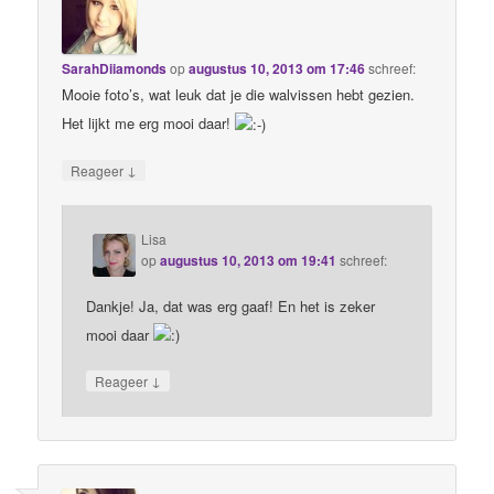
SarahDiiamonds
op
augustus 10, 2013 om 17:46
schreef:
Mooie foto’s, wat leuk dat je die walvissen hebt gezien.
Het lijkt me erg mooi daar!
↓
Reageer
Lisa
op
augustus 10, 2013 om 19:41
schreef:
Dankje! Ja, dat was erg gaaf! En het is zeker
mooi daar
↓
Reageer