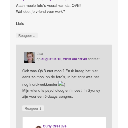
Aaah mooie foto’s vooral van dat QVB!
Wat doet je vriend voor werk?
Liefs
↓
Reageer
Lisa
op
augustus 10, 2013 om 19:43
schreef:
Ooh was QVB niet mooi? En ik kreeg het niet
eens zo mooi op de foto’s, in het echt was het
nog indrukwekkender
Mijn vriend is psycholoog en ‘moest’ in Sydney
zijn voor een 5-daags congres.
↓
Reageer
Curly Creative