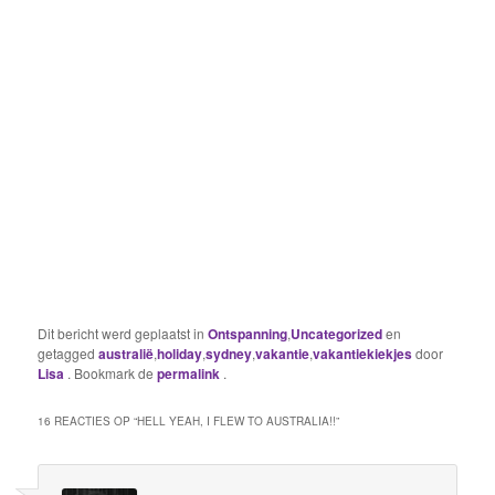
Dit bericht werd geplaatst in
Ontspanning
,
Uncategorized
en
getagged
australië
,
holiday
,
sydney
,
vakantie
,
vakantiekiekjes
door
Lisa
. Bookmark de
permalink
.
16 REACTIES OP “
HELL YEAH, I FLEW TO AUSTRALIA!!
”