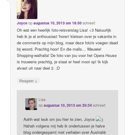
Joyce
op
augustus 10, 2013 om 18:50
schreef:
Oh wat een heerlijk foto-reisverslag Lisa! <3 Natuurlijk
heb ik je al enthousiast 'horen' kletsen over je vakantie in
de comments op mijn blog, maar deze foto's voegen daad
bij woord. Prachtig hoor! En die malls… Wauwie!
Shopping-walhalla! De foto van jou voor het Opera House
is trouwens prachtig, je staat er heel mooi op! Ik kijk
alvast uit naar deel 2. ;D
↓
Reageer
Lisa
op
augustus 10, 2013 om 20:34
schreef:
Aahh wat leuk om jou hier te zien, Joyce
Hahah volgens mij heb ik ondertussen je halve
blog ondergespamt met verhalen over Australië