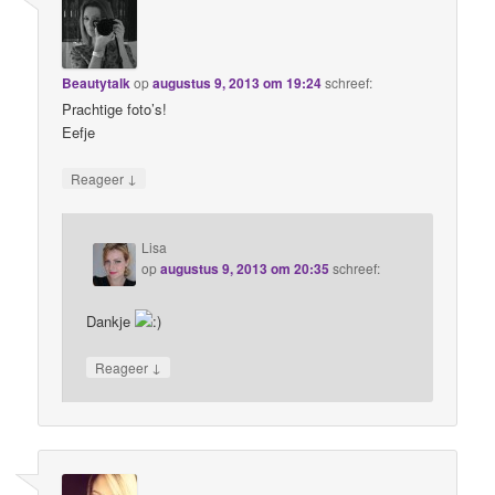
Beautytalk
op
augustus 9, 2013 om 19:24
schreef:
Prachtige foto’s!
Eefje
↓
Reageer
Lisa
op
augustus 9, 2013 om 20:35
schreef:
Dankje
↓
Reageer