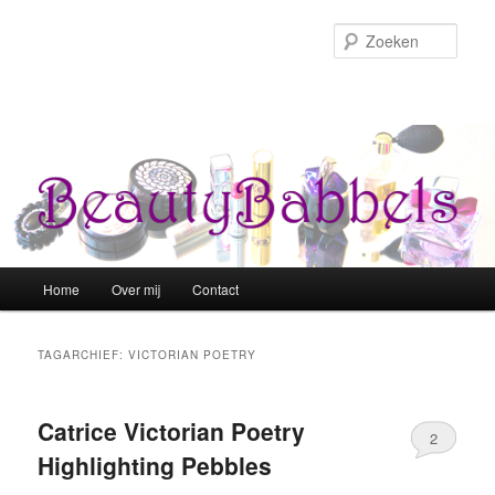
Zoek
Hoofdmenu
Home
Over mij
Contact
Spring naar de primaire inhoud
Spring naar de secundaire inhoud
TAGARCHIEF:
VICTORIAN POETRY
Catrice Victorian Poetry
2
Highlighting Pebbles