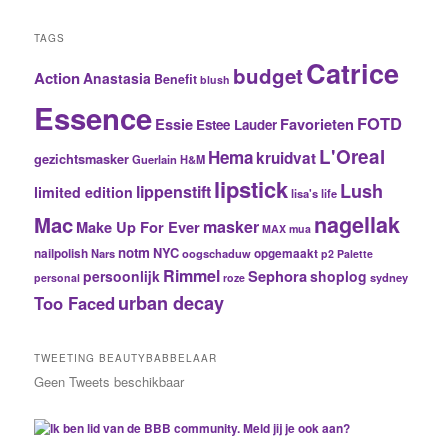
TAGS
Catrice
budget
Action
Anastasia
Benefit
blush
Essence
FOTD
Essie
Favorieten
Estee Lauder
L'Oreal
Hema
kruidvat
gezichtsmasker
Guerlain
H&M
lipstick
Lush
lippenstift
limited edition
lisa's life
nagellak
Mac
masker
Make Up For Ever
MAX
mua
notm
NYC
nailpolish
Nars
oogschaduw
opgemaakt
p2
Palette
Rimmel
Sephora
persoonlijk
shoplog
sydney
personal
roze
urban decay
Too Faced
TWEETING BEAUTYBABBELAAR
Geen Tweets beschikbaar