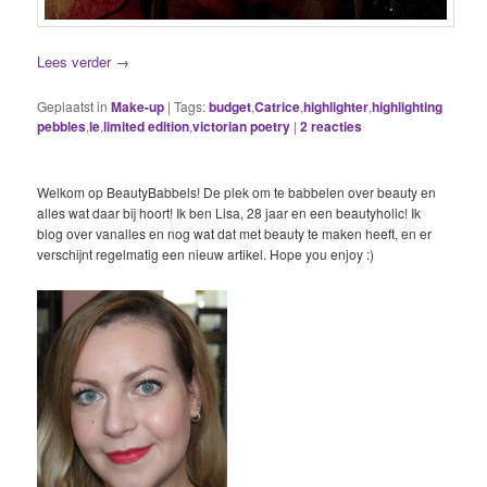
Lees verder
→
Geplaatst in
Make-up
|
Tags:
budget
,
Catrice
,
highlighter
,
highlighting
pebbles
,
le
,
limited edition
,
victorian poetry
|
2
reacties
Welkom op BeautyBabbels! De plek om te babbelen over beauty en
alles wat daar bij hoort! Ik ben Lisa, 28 jaar en een beautyholic! Ik
blog over vanalles en nog wat dat met beauty te maken heeft, en er
verschijnt regelmatig een nieuw artikel. Hope you enjoy :)