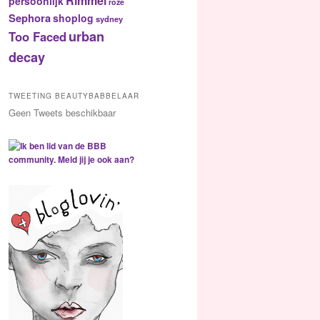
Rimmel
persoonlijk
roze
Sephora
shoplog
sydney
urban
Too Faced
decay
TWEETING BEAUTYBABBELAAR
Geen Tweets beschikbaar