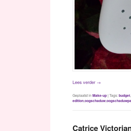
Lees verder
→
Geplaatst in
Make-up
|
Tags:
budget
,
edition
,
oogschaduw
,
oogschaduwpa
Catrice Victoria