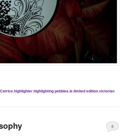
Catrice
,
highlighter
,
highlighting pebbles
,
le
,
limited edition
,
victorian
osophy
8