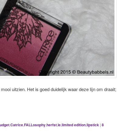
mooi uitzien. Het is goed duidelijk waar deze lijn om draait;
udget
,
Catrice
,
FALLosophy
,
herfst
,
le
,
limited edition
,
lipstick
|
8