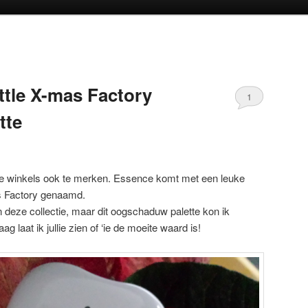
oud
inhoud
ttle X-mas Factory
1
tte
n de winkels ook te merken. Essence komt met een leuke
Mas Factory genaamd.
 deze collectie, maar dit oogschaduw palette kon ik
 laat ik jullie zien of ‘ie de moeite waard is!