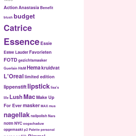
Action
Anastasia
Benefit
budget
blush
Catrice
Essence
Essie
Favorieten
Estee Lauder
FOTD
gezichtsmasker
Hema
kruidvat
Guerlain
H&M
L'Oreal
limited edition
lipstick
lippenstift
lisa's
Mac
Lush
Make Up
life
masker
For Ever
MAX
mua
nagellak
nailpolish
Nars
notm
NYC
oogschaduw
opgemaakt
p2
Palette
personal