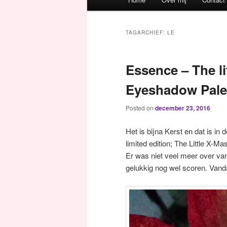
Spring naar de primaire inh
Spring naar de secundaire 
TAGARCHIEF:
LE
Essence – The li
Eyeshadow Pale
Posted on
december 23, 2016
Het is bijna Kerst en dat is i
limited edition; The Little X-
Er was niet veel meer over van
gelukkig nog wel scoren. Vandaag