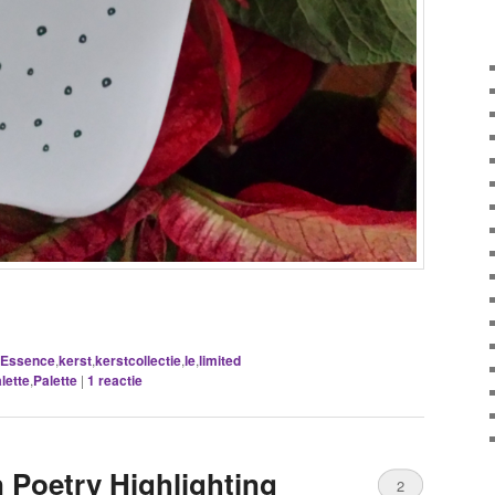
Essence
,
kerst
,
kerstcollectie
,
le
,
limited
lette
,
Palette
|
1
reactie
n Poetry Highlighting
2