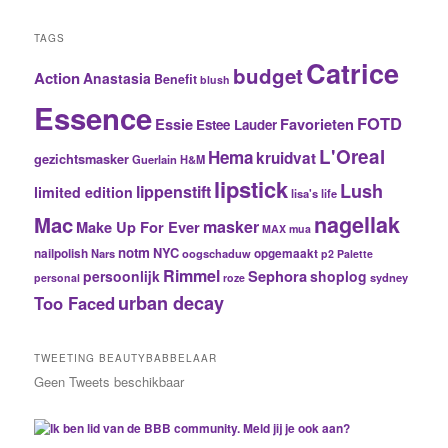
TAGS
Catrice
budget
Action
Anastasia
Benefit
blush
Essence
FOTD
Essie
Favorieten
Estee Lauder
L'Oreal
Hema
kruidvat
gezichtsmasker
Guerlain
H&M
lipstick
Lush
lippenstift
limited edition
lisa's life
nagellak
Mac
masker
Make Up For Ever
MAX
mua
notm
NYC
nailpolish
Nars
oogschaduw
opgemaakt
p2
Palette
Rimmel
Sephora
persoonlijk
shoplog
sydney
personal
roze
urban decay
Too Faced
TWEETING BEAUTYBABBELAAR
Geen Tweets beschikbaar