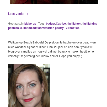
Lees verder
→
Geplaatst in
Make-up
|
Tags:
budget
,
Catrice
,
highlighter
,
highlighting
pebbles
,
le
,
limited edition
,
victorian poetry
|
2
reacties
Welkom op BeautyBabbels! De plek om te babbelen over beauty en
alles wat daar bij hoort! Ik ben Lisa, 28 jaar en een beautyholic! Ik
blog over vanalles en nog wat dat met beauty te maken heeft, en er
verschijnt regelmatig een nieuw artikel. Hope you enjoy :)