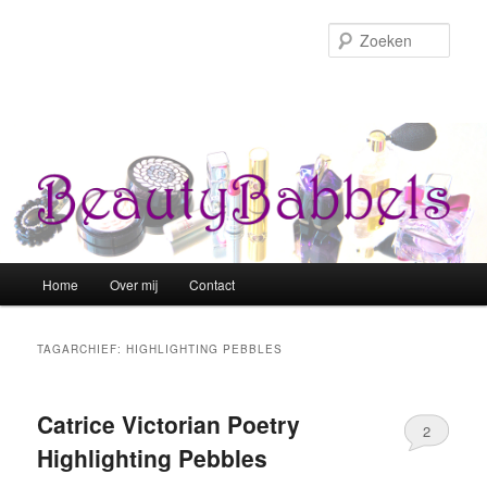
Zoek
Hoofdmenu
Home
Over mij
Contact
Spring naar de primaire inhoud
Spring naar de secundaire inhoud
TAGARCHIEF:
HIGHLIGHTING PEBBLES
Catrice Victorian Poetry
2
Highlighting Pebbles