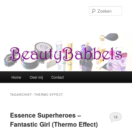
Zoek
Hoofdmenu
Home
Over mij
Contact
Spring naar de primaire inhoud
Spring naar de secundaire inhoud
TAGARCHIEF:
THERMO EFFECT
Essence Superheroes –
18
Fantastic Girl (Thermo Effect)