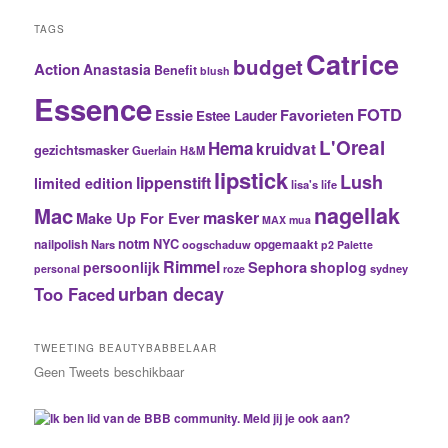
TAGS
Catrice
budget
Action
Anastasia
Benefit
blush
Essence
FOTD
Essie
Favorieten
Estee Lauder
L'Oreal
Hema
kruidvat
gezichtsmasker
Guerlain
H&M
lipstick
Lush
lippenstift
limited edition
lisa's life
nagellak
Mac
masker
Make Up For Ever
MAX
mua
notm
NYC
nailpolish
Nars
oogschaduw
opgemaakt
p2
Palette
Rimmel
Sephora
persoonlijk
shoplog
sydney
personal
roze
urban decay
Too Faced
TWEETING BEAUTYBABBELAAR
Geen Tweets beschikbaar