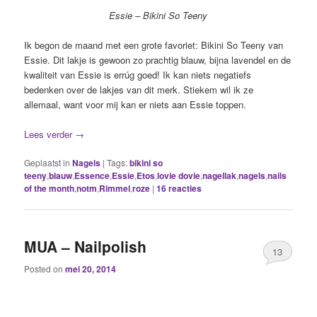
Essie – Bikini So Teeny
Ik begon de maand met een grote favoriet: Bikini So Teeny van
Essie. Dit lakje is gewoon zo prachtig blauw, bijna lavendel en de
kwaliteit van Essie is errúg goed! Ik kan niets negatiefs
bedenken over de lakjes van dit merk. Stiekem wil ik ze
allemaal, want voor mij kan er niets aan Essie toppen.
Lees verder
→
Geplaatst in
Nagels
|
Tags:
bikini so
teeny
,
blauw
,
Essence
,
Essie
,
Etos
,
lovie dovie
,
nagellak
,
nagels
,
nails
of the month
,
notm
,
Rimmel
,
roze
|
16
reacties
MUA – Nailpolish
13
Posted on
mei 20, 2014