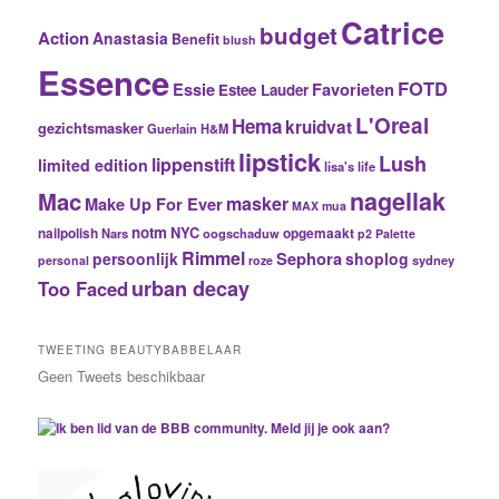
Catrice
budget
Action
Anastasia
Benefit
blush
Essence
FOTD
Essie
Favorieten
Estee Lauder
L'Oreal
Hema
kruidvat
gezichtsmasker
Guerlain
H&M
lipstick
Lush
lippenstift
limited edition
lisa's life
nagellak
Mac
masker
Make Up For Ever
MAX
mua
notm
NYC
nailpolish
Nars
oogschaduw
opgemaakt
p2
Palette
Rimmel
Sephora
persoonlijk
shoplog
sydney
personal
roze
urban decay
Too Faced
TWEETING BEAUTYBABBELAAR
Geen Tweets beschikbaar