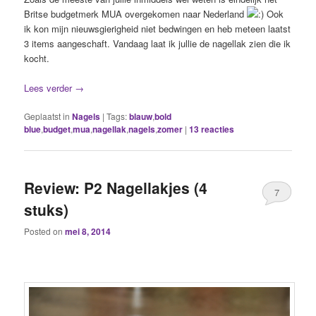
Britse budgetmerk MUA overgekomen naar Nederland
Ook
ik kon mijn nieuwsgierigheid niet bedwingen en heb meteen laatst
3 items aangeschaft. Vandaag laat ik jullie de nagellak zien die ik
kocht.
Lees verder
→
Geplaatst in
Nagels
|
Tags:
blauw
,
bold
blue
,
budget
,
mua
,
nagellak
,
nagels
,
zomer
|
13
reacties
Review: P2 Nagellakjes (4
7
stuks)
Posted on
mei 8, 2014