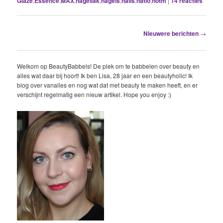
Glaze
,
Essence
,
MAX
,
nagellak
,
nagels
,
nails
,
natio
,
notm
|
14
reacties
Berichtnavigatie
Nieuwere berichten
→
Welkom op BeautyBabbels! De plek om te babbelen over beauty en
alles wat daar bij hoort! Ik ben Lisa, 28 jaar en een beautyholic! Ik
blog over vanalles en nog wat dat met beauty te maken heeft, en er
verschijnt regelmatig een nieuw artikel. Hope you enjoy :)