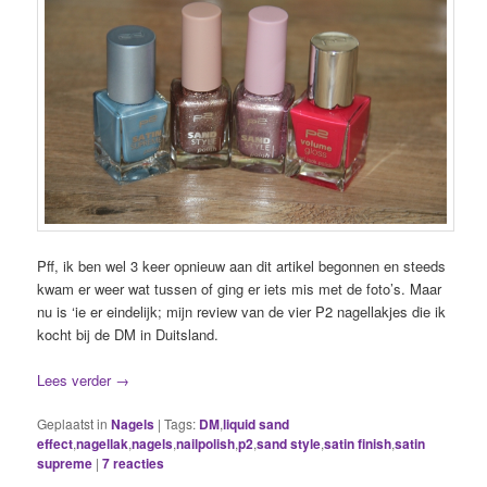
Pff, ik ben wel 3 keer opnieuw aan dit artikel begonnen en steeds
kwam er weer wat tussen of ging er iets mis met de foto’s. Maar
nu is ‘ie er eindelijk; mijn review van de vier P2 nagellakjes die ik
kocht bij de DM in Duitsland.
Lees verder
→
Geplaatst in
Nagels
|
Tags:
DM
,
liquid sand
effect
,
nagellak
,
nagels
,
nailpolish
,
p2
,
sand style
,
satin finish
,
satin
supreme
|
7
reacties