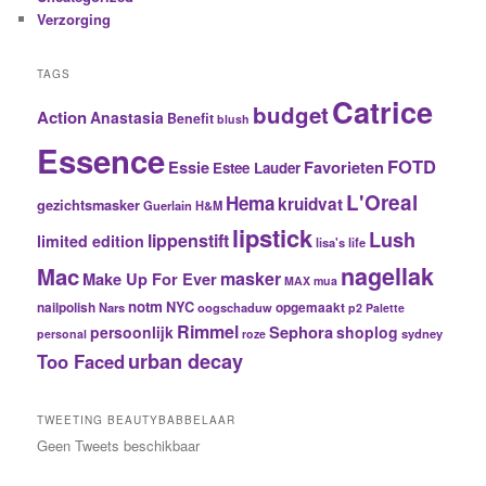
Verzorging
TAGS
Catrice
budget
Action
Anastasia
Benefit
blush
Essence
FOTD
Essie
Favorieten
Estee Lauder
L'Oreal
Hema
kruidvat
gezichtsmasker
Guerlain
H&M
lipstick
Lush
lippenstift
limited edition
lisa's life
nagellak
Mac
masker
Make Up For Ever
MAX
mua
notm
NYC
nailpolish
Nars
oogschaduw
opgemaakt
p2
Palette
Rimmel
Sephora
persoonlijk
shoplog
sydney
personal
roze
urban decay
Too Faced
TWEETING BEAUTYBABBELAAR
Geen Tweets beschikbaar