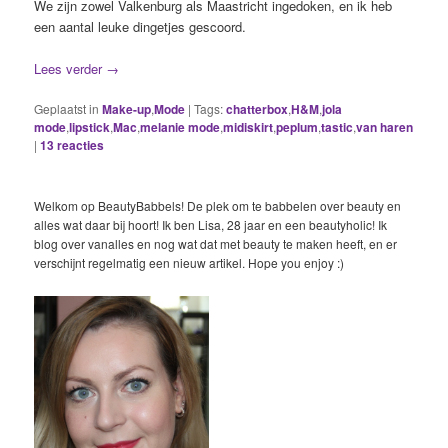
We zijn zowel Valkenburg als Maastricht ingedoken, en ik heb
een aantal leuke dingetjes gescoord.
Lees verder
→
Geplaatst in
Make-up
,
Mode
|
Tags:
chatterbox
,
H&M
,
jola
mode
,
lipstick
,
Mac
,
melanie mode
,
midiskirt
,
peplum
,
tastic
,
van haren
|
13
reacties
Welkom op BeautyBabbels! De plek om te babbelen over beauty en
alles wat daar bij hoort! Ik ben Lisa, 28 jaar en een beautyholic! Ik
blog over vanalles en nog wat dat met beauty te maken heeft, en er
verschijnt regelmatig een nieuw artikel. Hope you enjoy :)