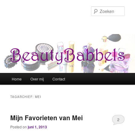
Zoek
Hoofdmenu
Home
Over mij
Contact
Spring naar de primaire inhoud
Spring naar de secundaire inhoud
TAGARCHIEF:
MEI
Mijn Favorieten van Mei
2
Posted on
juni 1, 2013