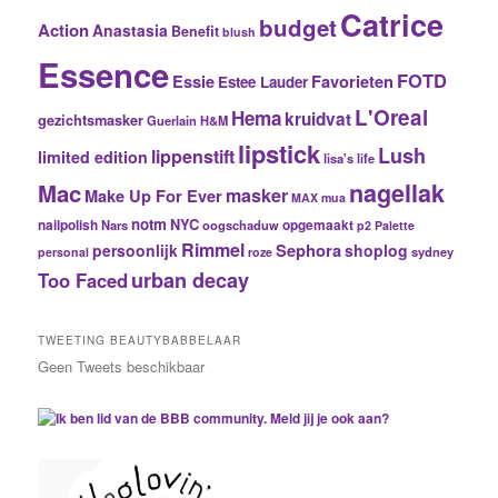
Catrice
budget
Action
Anastasia
Benefit
blush
Essence
FOTD
Essie
Favorieten
Estee Lauder
L'Oreal
Hema
kruidvat
gezichtsmasker
Guerlain
H&M
lipstick
Lush
lippenstift
limited edition
lisa's life
nagellak
Mac
masker
Make Up For Ever
MAX
mua
notm
NYC
nailpolish
Nars
oogschaduw
opgemaakt
p2
Palette
Rimmel
Sephora
persoonlijk
shoplog
sydney
personal
roze
urban decay
Too Faced
TWEETING BEAUTYBABBELAAR
Geen Tweets beschikbaar