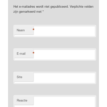
Het e-mailadres wordt niet gepubliceerd. Verplichte velden
zijn gemarkeerd met
*
*
Naam
*
E-mail
Site
Reactie