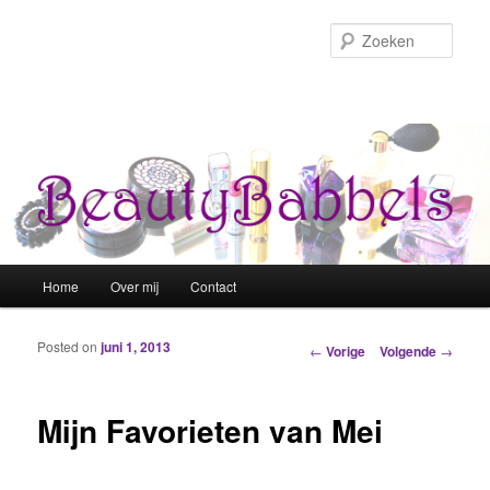
Zoek
Hoofdmenu
Home
Over mij
Contact
Spring naar de primaire inhoud
Spring naar de secundaire inhoud
Posted on
juni 1, 2013
Berichtnavigatie
←
Vorige
Volgende
→
Mijn Favorieten van Mei