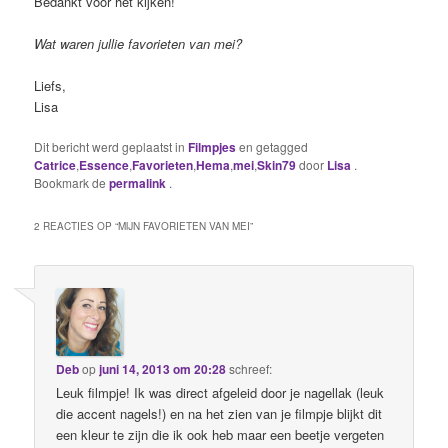
Bedankt voor het kijken!
Wat waren jullie favorieten van mei?
Liefs,
Lisa
Dit bericht werd geplaatst in
Filmpjes
en getagged
Catrice
,
Essence
,
Favorieten
,
Hema
,
mei
,
Skin79
door
Lisa
.
Bookmark de
permalink
.
2 REACTIES OP “
MIJN FAVORIETEN VAN MEI
”
Deb
op
juni 14, 2013 om 20:28
schreef:
Leuk filmpje! Ik was direct afgeleid door je nagellak (leuk
die accent nagels!) en na het zien van je filmpje blijkt dit
een kleur te zijn die ik ook heb maar een beetje vergeten