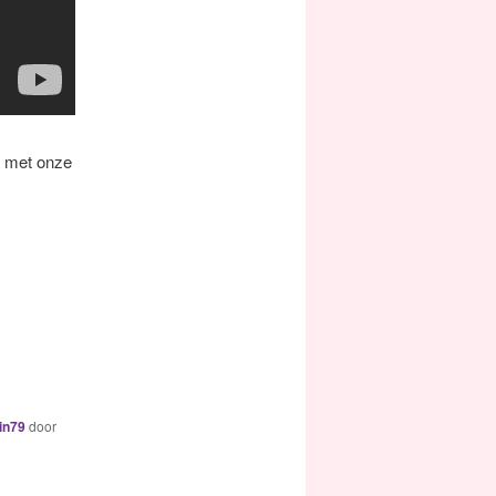
d met onze
in79
door