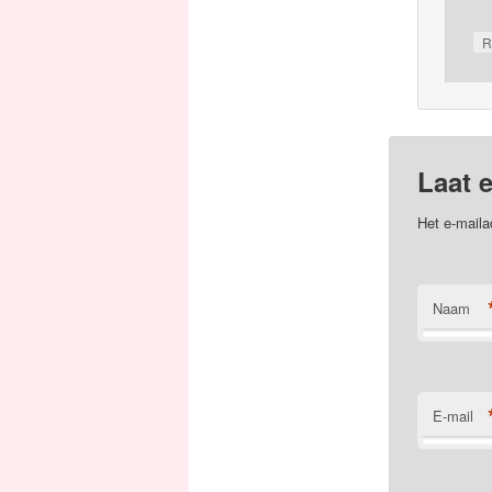
R
Laat e
Het e-maila
Naam
E-mail