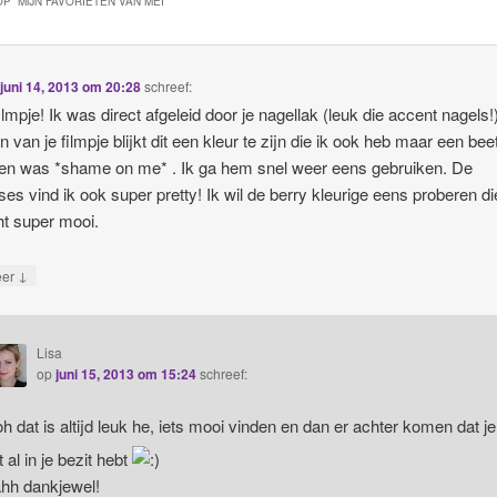
P “
MIJN FAVORIETEN VAN MEI
”
p
juni 14, 2013 om 20:28
schreef:
ilmpje! Ik was direct afgeleid door je nagellak (leuk die accent nagels!
n van je filmpje blijkt dit een kleur te zijn die ik ook heb maar een bee
en was *shame on me* . Ik ga hem snel weer eens gebruiken. De
sses vind ik ook super pretty! Ik wil de berry kleurige eens proberen di
ht super mooi.
↓
eer
Lisa
op
juni 15, 2013 om 15:24
schreef:
h dat is altijd leuk he, iets mooi vinden en dan er achter komen dat je
t al in je bezit hebt
hh dankjewel!