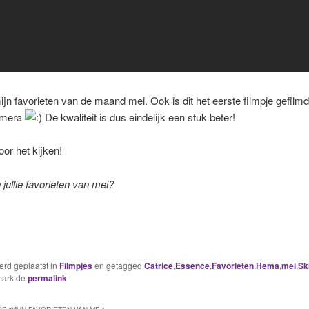
ijn favorieten van de maand mei. Ook is dit het eerste filmpje gefilm
amera
De kwaliteit is dus eindelijk een stuk beter!
or het kijken!
jullie favorieten van mei?
werd geplaatst in
Filmpjes
en getagged
Catrice
,
Essence
,
Favorieten
,
Hema
,
mei
,
Sk
mark de
permalink
.