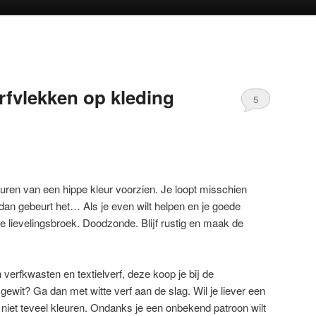
oud
inhoud
rfvlekken op kleding
5
uren van een hippe kleur voorzien. Je loopt misschien
 dan gebeurt het… Als je even wilt helpen en je goede
 je lievelingsbroek. Doodzonde. Blijf rustig en maak de
n verfkwasten en textielverf, deze koop je bij de
ewit? Ga dan met witte verf aan de slag. Wil je liever een
niet teveel kleuren. Ondanks je een onbekend patroon wilt