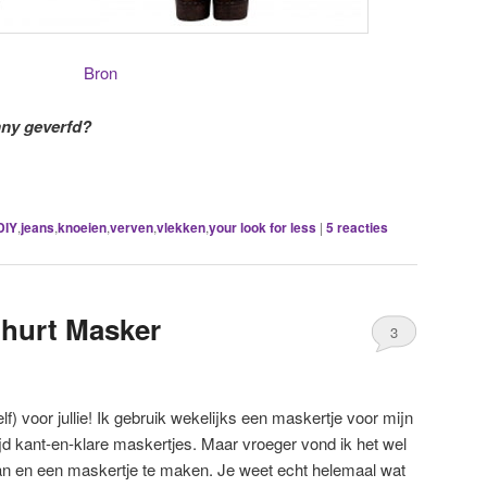
Bron
inny geverfd?
DIY
,
jeans
,
knoeien
,
verven
,
vlekken
,
your look for less
|
5
reacties
ghurt Masker
3
) voor jullie! Ik gebruik wekelijks een maskertje voor mijn
ijd kant-en-klare maskertjes. Maar vroeger vond ik het wel
aan en een maskertje te maken. Je weet echt helemaal wat