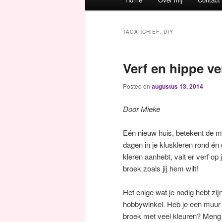
Spring naar de primaire inh
Spring naar de secundaire 
TAGARCHIEF:
DIY
Verf en hippe ve
Posted on
augustus 13, 2014
Door Mieke
Eén nieuw huis, betekent de m
dagen in je kluskleren rond én
kleren aanhebt, valt er verf op
broek zoals jij hem wilt!
Het enige wat je nodig hebt zij
hobbywinkel. Heb je een muur g
broek met veel kleuren? Meng 