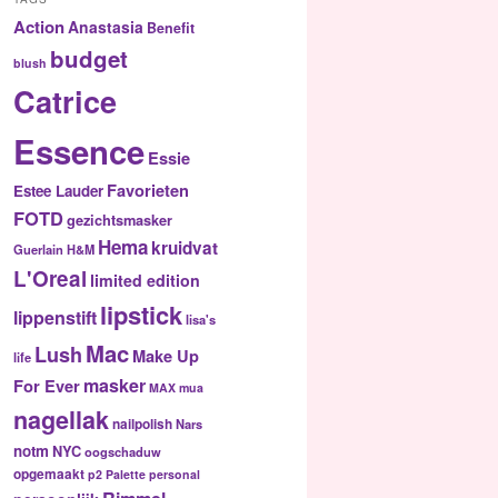
Action
Anastasia
Benefit
budget
blush
Catrice
Essence
Essie
Favorieten
Estee Lauder
FOTD
gezichtsmasker
Hema
kruidvat
Guerlain
H&M
L'Oreal
limited edition
lipstick
lippenstift
lisa's
Mac
Lush
Make Up
life
masker
For Ever
MAX
mua
nagellak
nailpolish
Nars
notm
NYC
oogschaduw
opgemaakt
p2
Palette
personal