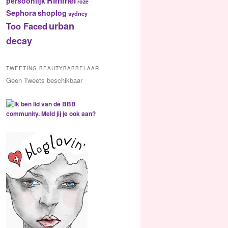
Rimmel
persoonlijk
roze
Sephora
shoplog
sydney
urban
Too Faced
decay
TWEETING BEAUTYBABBELAAR
Geen Tweets beschikbaar