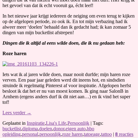
het gevoel van dat ik echt vooruit ga, écht leef!
In het nieuwe jaar krijgt iedereen de neiging om even terug te kijken
op de afgelopen periode, zo ook ik. En tot mijn verbazing had ik
alweer meer ‘doelen’ behaald dan ik gedacht had; ik kan zomaar 5
dingen van mijn bucketlist afstrepen!
Dingen die ik altijd al eens wilde doen, die ik nu gedaan heb:
Roze haren
Iets wat ik al jaren wilde doen, maar nooit durfde; mijn haren roze
verven. Een paar jaar geleden werd dit ineens hot, en sindsdien
struinde ik regelmatig Pinterest af voor inspiratie. Afgelopen herfst
besloot ik dat het er nu van moest komen. Ik ging naar SalonB in
Arnhem (ergens anders durf ik dit niet aan…) en ik vind het super
tof!
Lees verder
→
Geplaatst in
Inspiratie
,
Lisa's Life
,
Persoonlijk
|
Tags:
bucketlist
,
diploma
,
doelen
,
donor
,
eigen auto
,
hbo
opleiding
,
personal
,
persoonlijk
,
roze haren
,
tatoeage
,
tattoo
|
8
reacties