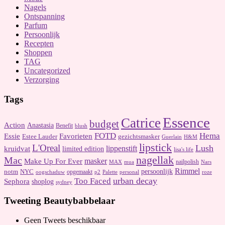
Nagels
Ontspanning
Parfum
Persoonlijk
Recepten
Shoppen
TAG
Uncategorized
Verzorging
Tags
Essence
Catrice
budget
Action
Anastasia
Benefit
blush
FOTD
Hema
Essie
Favorieten
Estee Lauder
gezichtsmasker
Guerlain
H&M
lipstick
L'Oreal
Lush
kruidvat
lippenstift
limited edition
lisa's life
nagellak
Mac
masker
Make Up For Ever
nailpolish
Nars
MAX
mua
Rimmel
notm
persoonlijk
NYC
opgemaakt
oogschaduw
p2
Palette
personal
roze
urban decay
Too Faced
Sephora
shoplog
sydney
Tweeting Beautybabbelaar
Geen Tweets beschikbaar