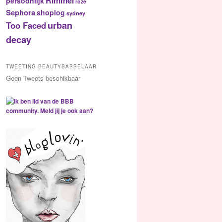
Rimmel
persoonlijk
roze
Sephora
shoplog
sydney
urban
Too Faced
decay
TWEETING BEAUTYBABBELAAR
Geen Tweets beschikbaar