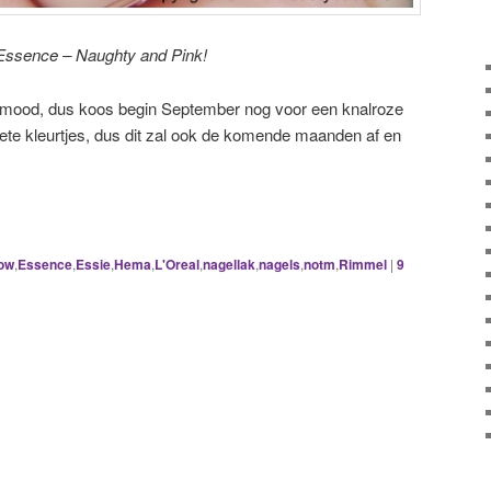
Essence – Naughty and Pink!
rmood, dus koos begin September nog voor een knalroze
riete kleurtjes, dus dit zal ook de komende maanden af en
low
,
Essence
,
Essie
,
Hema
,
L'Oreal
,
nagellak
,
nagels
,
notm
,
Rimmel
|
9