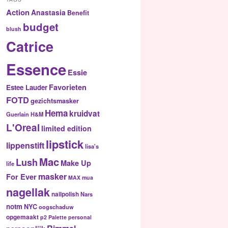
Action
Anastasia
Benefit
budget
blush
Catrice
Essence
Essie
Favorieten
Estee Lauder
FOTD
gezichtsmasker
Hema
kruidvat
Guerlain
H&M
L'Oreal
limited edition
lipstick
lippenstift
lisa's
Mac
Lush
Make Up
life
masker
For Ever
MAX
mua
nagellak
nailpolish
Nars
notm
NYC
oogschaduw
opgemaakt
p2
Palette
personal