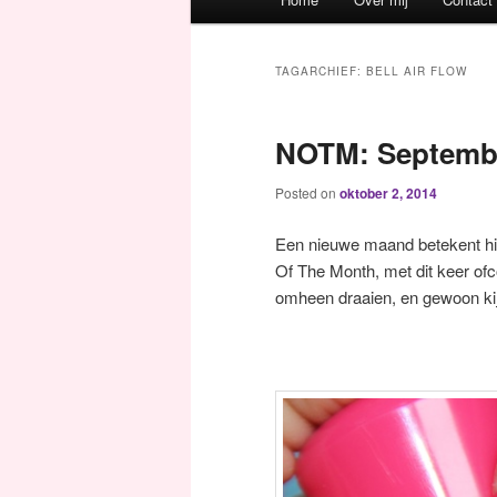
Spring naar de primaire inh
Spring naar de secundaire 
TAGARCHIEF:
BELL AIR FLOW
NOTM: Septemb
Posted on
oktober 2, 2014
Een nieuwe maand betekent hie
Of The Month, met dit keer o
omheen draaien, en gewoon kijk