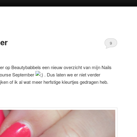
oud
inhoud
er
9
r op Beautybabbels een nieuw overzicht van mijn Nails
fcourse September
. Dus laten we er niet verder
en of ik al wat meer herfstige kleurtjes gedragen heb.