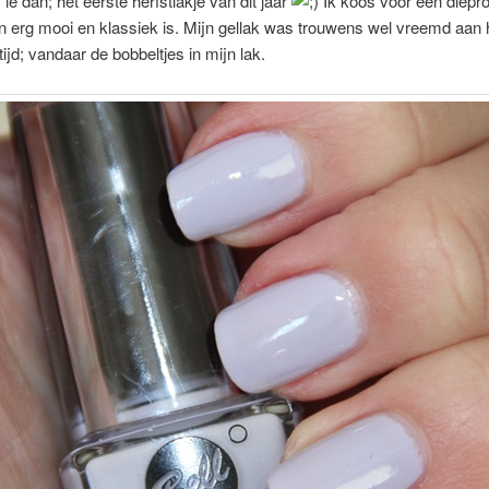
‘ie dan; het eerste herfstlakje van dit jaar
Ik koos voor een diepro
 erg mooi en klassiek is. Mijn gellak was trouwens wel vreemd aan 
tijd; vandaar de bobbeltjes in mijn lak.