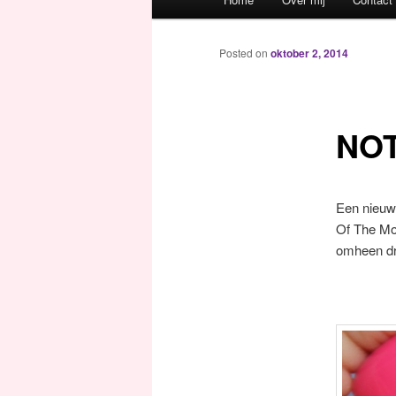
Spring naar de primaire inh
Spring naar de secundaire 
Posted on
oktober 2, 2014
NOT
Een nieuw
Of The Mo
omheen dra