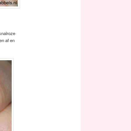
knalroze
en af en