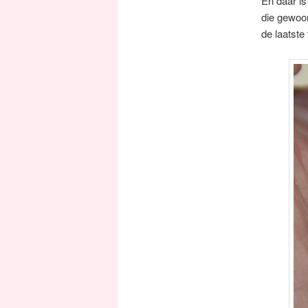
En daar is 
die gewoon
de laatste 