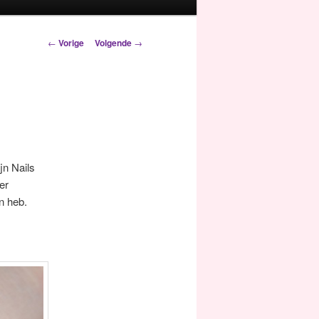
Berichtnavigatie
←
Vorige
Volgende
→
jn Nails
er
n heb.