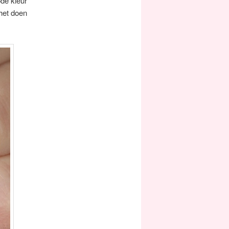
de kleur
het doen