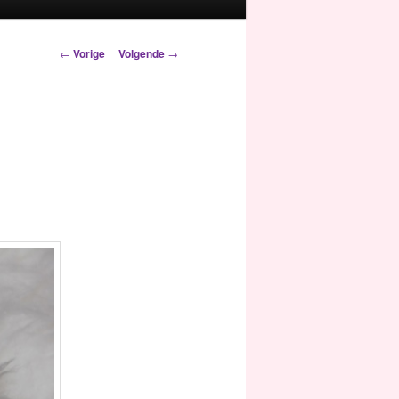
Berichtnavigatie
←
Vorige
Volgende
→