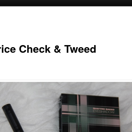
oud
inhoud
rice Check & Tweed