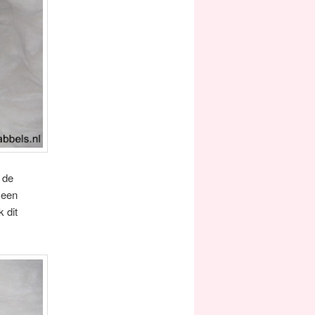
 de
 een
 dit