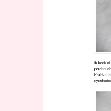
Ik keek al
persberich
Kruidvat b
eyeshadow 