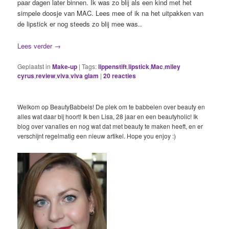
paar dagen later binnen. Ik was zo blij als een kind met het
simpele doosje van MAC. Lees mee of ik na het uitpakken van
de lipstick er nog steeds zo blij mee was..
Lees verder
→
Geplaatst in
Make-up
|
Tags:
lippenstift
,
lipstick
,
Mac
,
miley
cyrus
,
review
,
viva
,
viva glam
|
20
reacties
Welkom op BeautyBabbels! De plek om te babbelen over beauty en
alles wat daar bij hoort! Ik ben Lisa, 28 jaar en een beautyholic! Ik
blog over vanalles en nog wat dat met beauty te maken heeft, en er
verschijnt regelmatig een nieuw artikel. Hope you enjoy :)