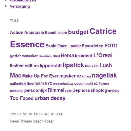
Verzorging
TAGS
Catrice
budget
Action
Anastasia
Benefit
blush
Essence
FOTD
Essie
Favorieten
Estee Lauder
L'Oreal
Hema
kruidvat
gezichtsmasker
Guerlain
H&M
lipstick
Lush
lippenstift
limited edition
lisa's life
nagellak
Mac
masker
Make Up For Ever
MAX
mua
notm
NYC
nailpolish
Nars
oogschaduw
opgemaakt
p2
Palette
Rimmel
Sephora
persoonlijk
shoplog
sydney
personal
roze
urban decay
Too Faced
TWEETING BEAUTYBABBELAAR
Geen Tweets beschikbaar