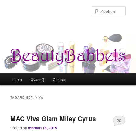
Zoek
Hoofdmenu
Home
Over mij
Contact
Spring naar de primaire inhoud
Spring naar de secundaire inhoud
TAGARCHIEF:
VIVA
MAC Viva Glam Miley Cyrus
20
Posted on
februari 18, 2015