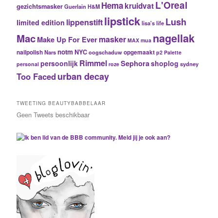
L'Oreal
Hema
kruidvat
gezichtsmasker
Guerlain
H&M
lipstick
Lush
lippenstift
limited edition
lisa's life
nagellak
Mac
masker
Make Up For Ever
MAX
mua
notm
NYC
nailpolish
Nars
oogschaduw
opgemaakt
p2
Palette
Rimmel
Sephora
persoonlijk
shoplog
sydney
personal
roze
urban decay
Too Faced
TWEETING BEAUTYBABBELAAR
Geen Tweets beschikbaar