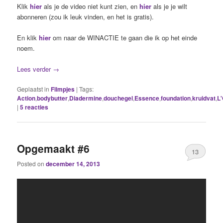
Klik
hier
als je de video niet kunt zien, en
hier
als je je wilt
abonneren (zou ik leuk vinden, en het is gratis).
En klik
hier
om naar de WINACTIE te gaan die ik op het einde
noem.
Lees verder
→
Geplaatst in
Filmpjes
|
Tags:
Action
,
bodybutter
,
Diadermine
,
douchegel
,
Essence
,
foundation
,
kruidvat
,
L'
|
5
reacties
Opgemaakt #6
13
Posted on
december 14, 2013