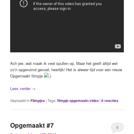
Ach jee..wat maak ik veel spullen op. Maar het geeft altijd wel
zo’n opgeruimd gevoel, heerlijk! Het is alweer tijd voor een nieuw
Opgemaakt filmpje
Lees verder
→
Geplaatst in
Filmpjes
|
Tags:
filmpje
,
opgemaakt
,
video
|
6
reacties
Opgemaakt #7
5