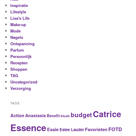
Inspiratie
Lifestyle
Lisa's Life
Make-up
Mode
Nagels
Ontspanning
Parfum
Persoonlijk
Recepten
Shoppen
TAG
Uncategorized
Verzorging
TAGS
Catrice
budget
Action
Anastasia
Benefit
blush
Essence
FOTD
Essie
Favorieten
Estee Lauder