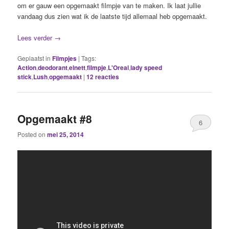
om er gauw een opgemaakt filmpje van te maken. Ik laat jullie
vandaag dus zien wat ik de laatste tijd allemaal heb opgemaakt.
Lees verder
→
Geplaatst in
Filmpjes
|
Tags:
Action
,
deodorant
,
elnett
,
filmpje
,
L'Oreal
,
lady speed
stick
,
Lush
,
opgemaakt
|
12
reacties
Opgemaakt #8
6
Posted on
mei 25, 2014