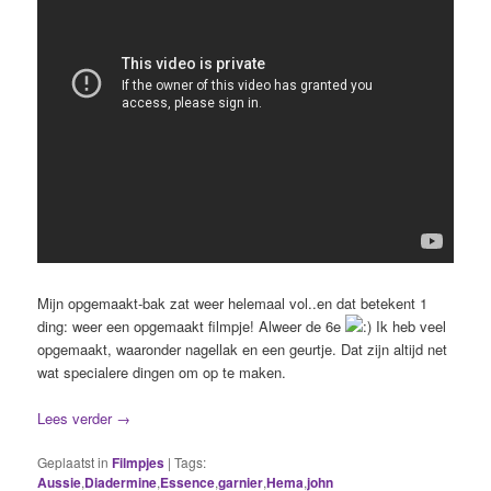
Mijn opgemaakt-bak zat weer helemaal vol..en dat betekent 1
ding: weer een opgemaakt filmpje! Alweer de 6e
Ik heb veel
opgemaakt, waaronder nagellak en een geurtje. Dat zijn altijd net
wat specialere dingen om op te maken.
Lees verder
→
Geplaatst in
Filmpjes
|
Tags:
Aussie
,
Diadermine
,
Essence
,
garnier
,
Hema
,
john