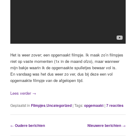
Het is weer zover; een opgemaakt filmpje. Ik maak zo’n filmpjes
niet op vaste momenten (1x in de maand ofzo), maar wanneer
mijn bakje waarin ik de opgemaakte spulletjes bewaar vol is.
En vandaag was het dus weer zo ver, dus bij deze een vol
opgemaakte filmpje van de afgelopen tijd.
Lees verder
→
Geplaatst in
Filmpjes
,
Uncategorized
|
Tags:
opgemaakt
|
7
reacties
Berichtnavigatie
←
Oudere berichten
Nieuwere berichten
→