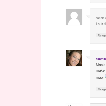
sophie
Leuk f
Reag
Yasmin
Mooie 
maken.
meer
Reag