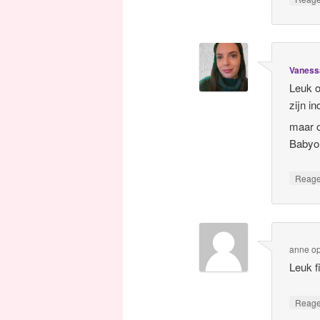
Vaness
Leuk o
zijn i
maar o
Babyol
Reag
anne
o
Leuk f
Reag