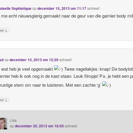
iselle Sophistique
op
december 15, 2013 om 11:17
schreef:
t me echt nieuwsgierig gemaakt naar de geur van die garnier body mil
↓
eer
juf
op
december 15, 2013 om 12:20
schreef:
 wat heb je veel opgemaakt
Twee nagellakjes: knap! De bodylot
rnier heb ik ook nog in de kast staan. Leuk filmpje! P.s. je hebt een p
rustige stem om naar te luisteren. Met een zachte ‘g’
↓
eer
Lisa
op
december 20, 2013 om 18:05
schreef: