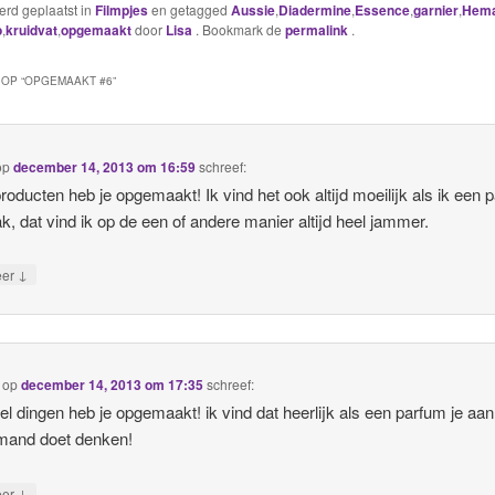
werd geplaatst in
Filmpjes
en getagged
Aussie
,
Diadermine
,
Essence
,
garnier
,
Hem
o
,
kruidvat
,
opgemaakt
door
Lisa
. Bookmark de
permalink
.
OP “
OPGEMAAKT #6
”
op
december 14, 2013 om 16:59
schreef:
producten heb je opgemaakt! Ik vind het ook altijd moeilijk als ik een 
, dat vind ik op de een of andere manier altijd heel jammer.
↓
eer
op
december 14, 2013 om 17:35
schreef:
el dingen heb je opgemaakt! ik vind dat heerlijk als een parfum je aan
emand doet denken!
↓
eer