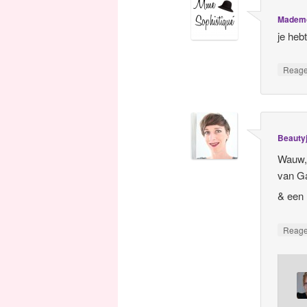
Mademo
je heb
Reag
Beauty
Wauw,
van Ga
& een 
Reag