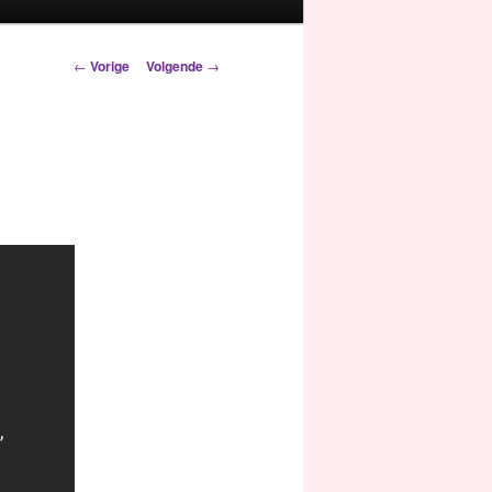
Berichtnavigatie
←
Vorige
Volgende
→