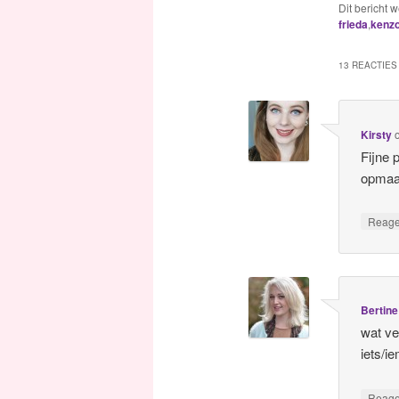
Dit bericht 
frieda
,
kenz
13 REACTIES 
Kirsty
Fijne 
opmaak
Reag
Bertine
wat ve
iets/i
Reag