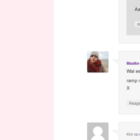
Aa
R
Maaike
Wat ee
ramp 
X
Reag
Kim
op