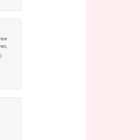
ence
ren,