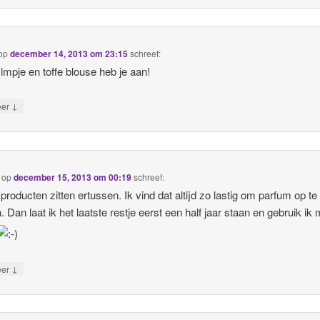
op
december 14, 2013 om 23:15
schreef:
ilmpje en toffe blouse heb je aan!
↓
eer
op
december 15, 2013 om 00:19
schreef:
producten zitten ertussen. Ik vind dat altijd zo lastig om parfum op te
 Dan laat ik het laatste restje eerst een half jaar staan en gebruik ik 
↓
eer