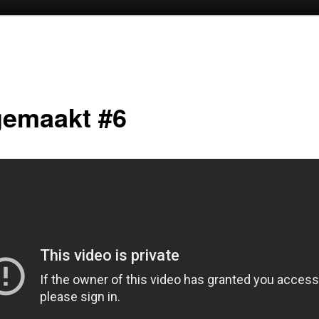
oud
inhoud
emaakt #6