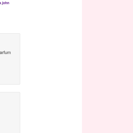
a
,
john
parfum