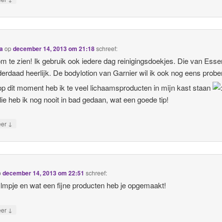
a
op
december 14, 2013 om 21:18
schreef:
m te zien! Ik gebruik ook iedere dag reinigingsdoekjes. Die van Ess
nderdaad heerlijk. De bodylotion van Garnier wil ik ook nog eens probe
p dit moment heb ik te veel lichaamsproducten in mijn kast staan
ie heb ik nog nooit in bad gedaan, wat een goede tip!
↓
eer
p
december 14, 2013 om 22:51
schreef:
ilmpje en wat een fijne producten heb je opgemaakt!
↓
eer