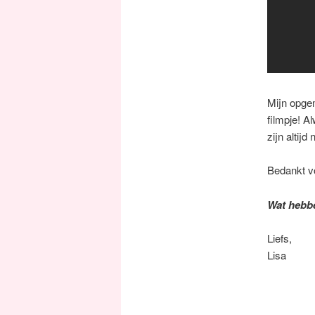
Mijn opge
filmpje! A
zijn altij
Bedankt vo
Wat hebbe
Liefs,
Lisa