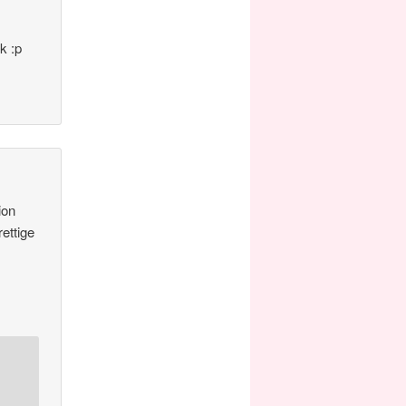
k :p
ion
rettige