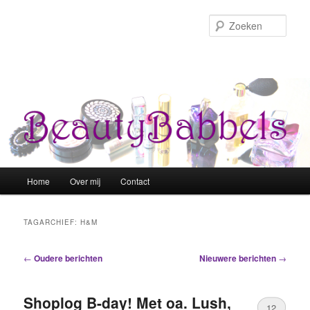
Zoek
Hoofdmenu
Home
Over mij
Contact
Spring naar de primaire inhoud
Spring naar de secundaire inhoud
TAGARCHIEF:
H&M
Berichtnavigatie
←
Oudere berichten
Nieuwere berichten
→
Shoplog B-day! Met oa. Lush,
12