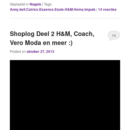
Geplaatst in
Nagels
|
Tags:
Anny
,
bell
,
Catrice
,
Essence
,
Essie
,
H&M
,
Hema
,
impuls
|
14
reacties
Shoplog Deel 2 H&M, Coach,
14
Vero Moda en meer :)
Posted on
oktober 27, 2013