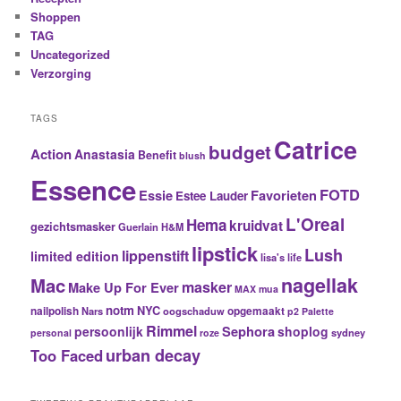
Shoppen
TAG
Uncategorized
Verzorging
TAGS
Catrice
budget
Action
Anastasia
Benefit
blush
Essence
FOTD
Essie
Favorieten
Estee Lauder
L'Oreal
Hema
kruidvat
gezichtsmasker
Guerlain
H&M
lipstick
Lush
lippenstift
limited edition
lisa's life
nagellak
Mac
masker
Make Up For Ever
MAX
mua
notm
NYC
nailpolish
Nars
oogschaduw
opgemaakt
p2
Palette
Rimmel
Sephora
persoonlijk
shoplog
sydney
personal
roze
urban decay
Too Faced