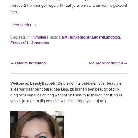
Forever21 binnengekregen. Ik laat je allemaal zien wat ik gekocht
heb.
Lees verder
→
Geplaatst in
Filmpjes
|
Tags:
H&M
,
Hunkemoller
,
Lucardi
,
shoplog.
Forever21
|
3
reacties
Berichtnavigatie
←
Oudere berichten
Nieuwere berichten
→
Welkom op BeautyBabbels! De plek om te babbelen over beauty en
alles wat daar bij hoort! Ik ben Lisa, 28 jaar en een beautyholic! Ik
blog over vanalles en nog wat dat met beauty te maken heeft, en er
verschijnt regelmatig een nieuw artikel. Hope you enjoy :)