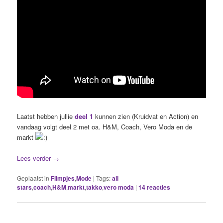
Laatst hebben jullie
deel 1
kunnen zien (Kruidvat en Action) en
vandaag volgt deel 2 met oa. H&M, Coach, Vero Moda en de
markt
Lees verder
→
Geplaatst in
Filmpjes
,
Mode
|
Tags:
all
stars
,
coach
,
H&M
,
markt
,
takko
,
vero moda
|
14
reacties