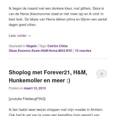
Ik begon de maand met een donkere kleur, met glitters. Deze is
van de Hema (kleurnummer staat er niet meer op) en ik vind ‘m
best leuk. De lakjes van Hema lakken prima en blijven een aantal
dagen goed zitten.
Lees verder
→
Geplaatst in
Nagels
|
Tags:
Catrice
,
China
Glaze
,
Essence
,
Essie
,
H&M
,
Hema
,
MAX
,
NYC
|
15
reacties
Shoplog met Forever21, H&M,
3
Hunkemoller en meer :)
Posted on
maart 12, 2013
[youtube FdedwvgF5hQ]
Ik ben laatst weer wezen shoppen met mijn moeder in Arnhem.
Ook had ik net van te voren een bestelling (mijn eerste!) van