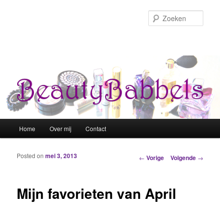
Zoek
Hoofdmenu
Home
Over mij
Contact
Spring naar de primaire inhoud
Spring naar de secundaire inhoud
Posted on
mei 3, 2013
Berichtnavigatie
←
Vorige
Volgende
→
Mijn favorieten van April